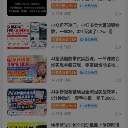
提升店铺流量与转化(更新0809)
付费资源
9.9
会员免费
云币
22小时前
0
小众但不冷门，小红书卖大疆滤镜参
数，一单39，321天卖了1.7w+份
付费资源
9.9
会员免费
云币
22小时前
0
AI童装爆款带货实战课，一节课教会
你实现童装变现，零基础也能落地实
操
付费资源
9.9
会员免费
云币
22小时前
0
AI手抄报教辅项目全流程实战教学，
5分钟做的一套手抄报，卖了2000多
份，操作简单，月入1W+
付费资源
9.9
会员免费
云币
22小时前
0
快手荧光计划全自动批量上传短剧漫