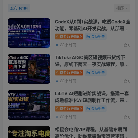
发布
排序
16184
CodeX从0到1实战课，吃透CodeX全
功能，零基础AI开发实战，从部署到
高阶项目一键落地
付费资源
9.9
会员免费
云币
22小时前
0
TikTok×AIGC美区短视频带货线下
课，原线下两天一夜实战课程，原价
1.5W，完整收录12小时高清授课视频
付费资源
9.9
会员免费
云币
22小时前
0
LibTV AI短剧进阶实战课，搭建一套
成熟标准化AI短剧制作工作流，带你
从素材创作走向专业镜头叙事
付费资源
9.9
会员免费
云币
22小时前
0
松鼠会电商VIP课程，从基础布局到
高阶优化，助你掌握淘宝运营逻辑，