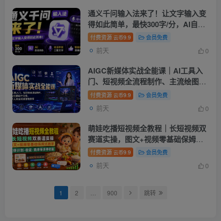
通义千问输入法来了！让文字输入变
得如此简单，最快300字/分，AI自动
润色，说话秒变工整文字
付费资源
9.9
会员免费
云币
前天
0
AIGC新媒体实战全能课｜AI工具入
门、短视频全流程制作、主流绘图软
件实操、数字人商业视频落地教程
付费资源
9.9
会员免费
云币
前天
0
萌娃吃播短视频全教程｜长短视频双
赛道实操，图文+视频零基础保姆式
教学，伙伴计划-收徒-商单等多种变
付费资源
9.9
会员免费
云币
现方式
前天
0
1
2
…
900
跳转