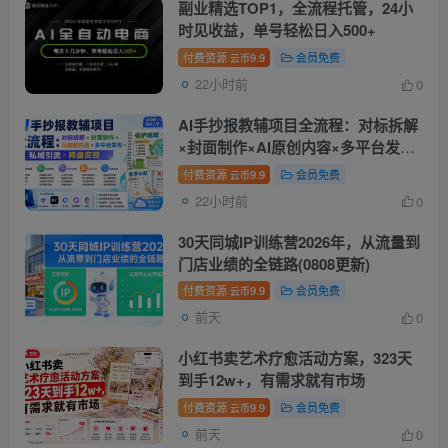
副业精选TOP1，全流程托管，24小
时见收益，单号轻松日入500+
付费资源
9.9
会员免费
云币
22小时前
0
AI手抄报教辅项目全流程：对标拆解
×封面制作×AI原创内容×多平台发布
×私域引流×网盘变现
付费资源
9.9
会员免费
云币
22小时前
0
30天同城IP训练营2026年，从流量到
门店业绩的全链路(0808更新)
付费资源
9.9
会员免费
云币
前天
0
小红书卖艺术疗愈活动方案，323天
到手12w+，有需求就有市场
付费资源
9.9
会员免费
云币
前天
0