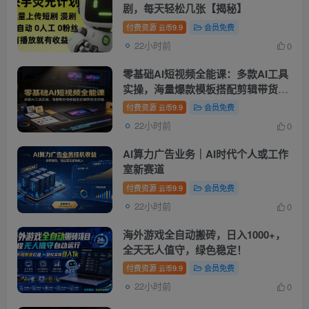
剧，每天轻松几张【揭秘】
付费资源
9.9
会员免费
云币
22小时前
0
零基础AI短视频全能课：多款AI工具
实操，海量爆款模板搭配剪辑带货全
流程
付费资源
9.9
会员免费
云币
22小时前
0
AI算力广告业务｜AI时代个人或工作
室新赛道
付费资源
9.9
会员免费
云币
22小时前
0
海外游戏全自动搬砖，日入1000+，
全天无人值守，绿色稳定！
付费资源
9.9
会员免费
云币
22小时前
0