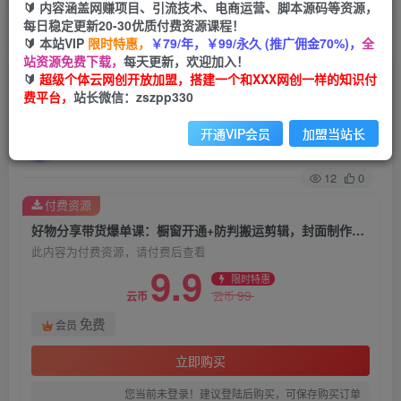
🔰 内容涵盖网赚项目、引流技术、电商运营、脚本源码等资源，
每日稳定更新20-30优质付费资源课程！
首页
创业课程
会员免费
正文
🔰 本站VIP
限时特惠，
￥79/年，￥99/永久 (推广佣金70%)，
全
站资源免费下载，
每天更新，欢迎加入！
好物分享带货爆单课：橱窗开通+防判搬运剪辑，
🔰
超级个体云网创开放加盟，搭建一个和XXX网创一样的知识付
费平台，
站长微信：zszpp330
封面制作，挂小黄车，投抖爆单技巧
开通VIP会员
加盟当站长
超级个体
关注
私信
9个月前发布
12
0
付费资源
好物分享带货爆单课：橱窗开通+防判搬运剪辑，封面制作，挂小黄车，投抖爆单技巧
此内容为付费资源，请付费后查看
9.9
限时特惠
99
云币
云币
免费
会员
立即购买
您当前未登录！建议登陆后购买，可保存购买订单