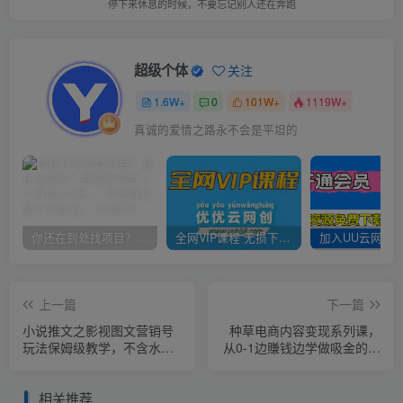
停下来休息的时候，不要忘记别人还在奔跑
超级个体
关注
1.6W+
0
101W+
1119W+
真诚的爱情之路永不会是平坦的
你还在到处找项目？还在当韭菜？我靠卖项目一个月收入5万+，曾经我也是个失败者。
全网VIP课程 无损下载~
上一篇
下一篇
小说推文之影视图文营销号
种草电商内容变现系列课，
玩法保姆级教学，不含水，
从0-1边賺钱边学做吸金的种
全程干货
草型网红
相关推荐