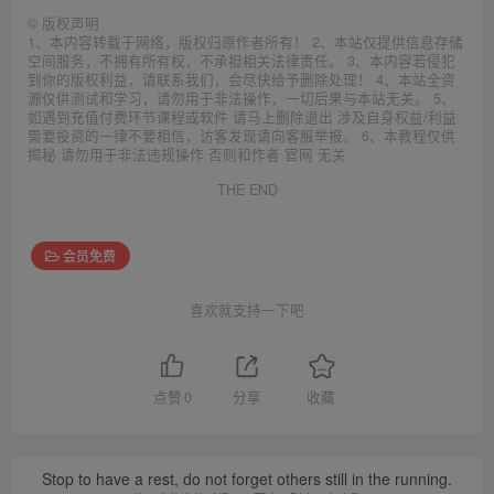
©
版权声明
1、本内容转载于网络，版权归原作者所有！ 2、本站仅提供信息存储
空间服务，不拥有所有权，不承担相关法律责任。 3、本内容若侵犯
到你的版权利益，请联系我们，会尽快给予删除处理！ 4、本站全资
源仅供测试和学习，请勿用于非法操作，一切后果与本站无关。 5、
如遇到充值付费环节课程或软件 请马上删除退出 涉及自身权益/利益
需要投资的一律不要相信，访客发现请向客服举报。 6、本教程仅供
揭秘 请勿用于非法违规操作 否则和作者 官网 无关
THE END
会员免费
喜欢就支持一下吧
点赞
0
分享
收藏
Stop to have a rest, do not forget others still in the running.