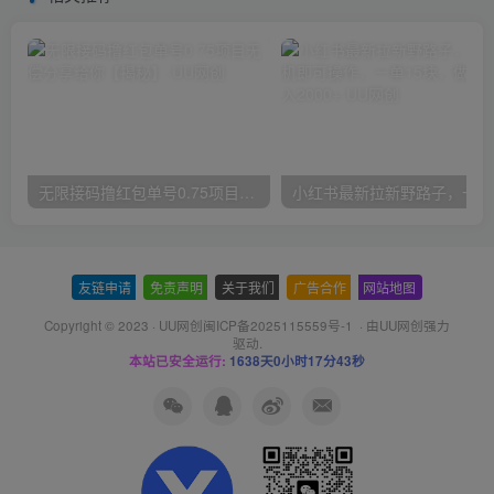
无限接码撸红包单号0.75项目无偿分享给你【揭秘】
小红
友链申请
-
免责声明
-
关于我们
-
广告合作
-
网站地图
Copyright © 2023 ·
UU网创闽ICP备2025115559号-1
· 由
UU网创
强力
驱动.
本站已安全运行:
1638天0小时17分43秒