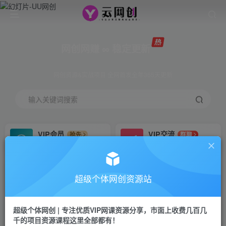
网创网赚 ∞ 稳定更新
网创资源&实战项目 全网首发全年365天更新
输入关键词搜索
VIP会员
VIP交流
抢先
群聊
免费下载全站资源
研究探讨更多创业项目路子。
VIP推广
招募站长
70%分佣
推荐
超级个体网创资源站
会员专属推广链接
搭建同款网站，自己当老板
超级个体网创 | 专注优质VIP网课资源分享，市面上收费几百几
挂机
APP下载
项目
GO
千的项目资源课程这里全部都有！
脚本卡密
站长V：Jong3355