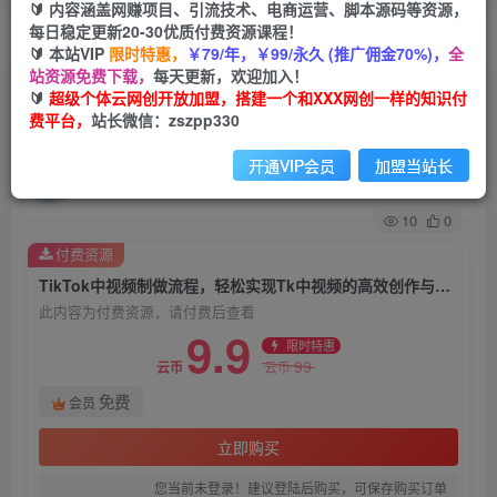
🔰 内容涵盖网赚项目、引流技术、电商运营、脚本源码等资源，
每日稳定更新20-30优质付费资源课程！
首页
创业课程
会员免费
正文
🔰 本站VIP
限时特惠，
￥79/年，￥99/永久 (推广佣金70%)，
全
站资源免费下载，
每天更新，欢迎加入！
TikTok中视频制做流程，轻松实现Tk中视频的高
🔰
超级个体云网创开放加盟，搭建一个和XXX网创一样的知识付
费平台，
站长微信：zszpp330
效创作与运营
开通VIP会员
加盟当站长
超级个体
关注
私信
9个月前发布
10
0
付费资源
TikTok中视频制做流程，轻松实现Tk中视频的高效创作与运营
此内容为付费资源，请付费后查看
9.9
限时特惠
99
云币
云币
免费
会员
立即购买
您当前未登录！建议登陆后购买，可保存购买订单