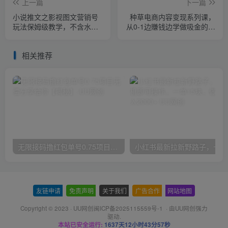
上一篇
下一篇
小说推文之影视图文营销号
种草电商内容变现系列课，
玩法保姆级教学，不含水，
从0-1边賺钱边学做吸金的种
全程干货
草型网红
相关推荐
无限接码撸红包单号0.75项目无偿分享给你【揭秘】
小红
友链申请
-
免责声明
-
关于我们
-
广告合作
-
网站地图
Copyright © 2023 ·
UU网创闽ICP备2025115559号-1
· 由
UU网创
强力
驱动.
本站已安全运行:
1637天12小时43分58秒