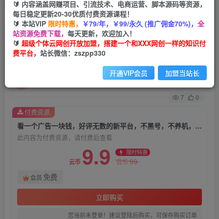
🔰 内容涵盖网赚项目、引流技术、电商运营、脚本源码等资源，
每日稳定更新20-30优质付费资源课程！
首页
创业课程
会员免费
正文
🔰 本站VIP
限时特惠，
￥79/年，￥99/永久 (推广佣金70%)，
全
站资源免费下载，
每天更新，欢迎加入！
看一个广告一块钱，好评无数的新平台，不黑号，
🔰
超级个体云网创开放加盟，搭建一个和XXX网创一样的知识付
费平台，
站长微信：zszpp330
不养机，一撸几十块钱还是不错的【揭秘】
开通VIP会员
加盟当站长
超级个体
关注
私信
1个月前发布
7
0
付费资源
看一个广告一块钱，好评无数的新平台，不黑号，不养机，一撸几十块钱还是不错的【揭秘】
此内容为付费资源，请付费后查看
9.9
限时特惠
99
云币
云币
免费
会员
立即购买
您当前未登录！建议登陆后购买，可保存购买订单