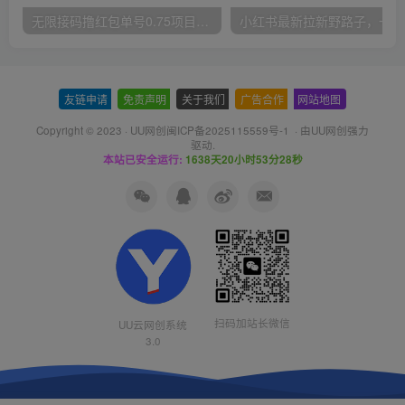
无限接码撸红包单号0.75项目无偿分享给你【揭秘】
小红
友链申请
-
免责声明
-
关于我们
-
广告合作
-
网站地图
Copyright © 2023 ·
UU网创闽ICP备2025115559号-1
· 由
UU网创
强力
驱动.
本站已安全运行:
1638天20小时53分29秒
扫码加站长微信
UU云网创系统
3.0