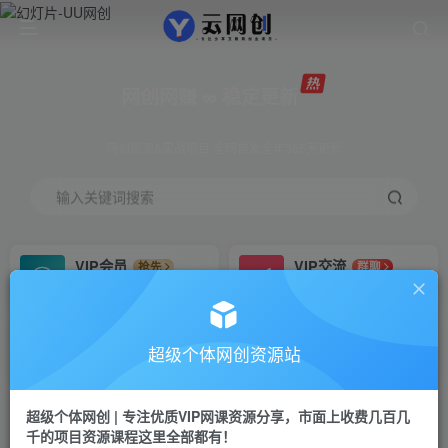
网创网赚 ∞ 稳定更新
网创资源&实战项目 全网首发全年365天更新
输入关键词搜索
VIP会员
VIP交流
抢先
群聊
免费下载全站资源
研究探讨更多创业项目路子。
VIP推广
招募站长
70%分佣
推荐
超级个体网创资源站
会员专属推广链接
搭建同款网站，自己当老板
超级个体网创 | 专注优质VIP网课资源分享，市面上收费几百几
挂机
APP下载
项目
GO
千的项目资源课程这里全部都有！
脚本卡密
站长V：Jong3355