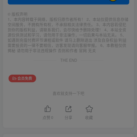
©
版权声明
1、本内容转载于网络，版权归原作者所有！ 2、本站仅提供信息存储
空间服务，不拥有所有权，不承担相关法律责任。 3、本内容若侵犯
到你的版权利益，请联系我们，会尽快给予删除处理！ 4、本站全资
源仅供测试和学习，请勿用于非法操作，一切后果与本站无关。 5、
如遇到充值付费环节课程或软件 请马上删除退出 涉及自身权益/利益
需要投资的一律不要相信，访客发现请向客服举报。 6、本教程仅供
揭秘 请勿用于非法违规操作 否则和作者 官网 无关
THE END
会员免费
喜欢就支持一下吧
点赞
0
分享
收藏