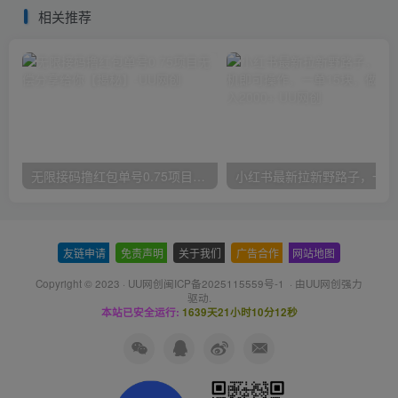
相关推荐
无限接码撸红包单号0.75项目无偿分享给你【揭秘】
小红
友链申请
-
免责声明
-
关于我们
-
广告合作
-
网站地图
Copyright © 2023 ·
UU网创闽ICP备2025115559号-1
· 由
UU网创
强力
驱动.
本站已安全运行:
1639天21小时10分12秒