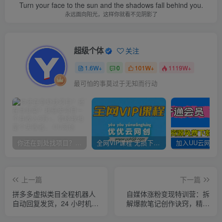
Turn your face to the sun and the shadows fall behind you.
永远面向阳光，这样你就看不见阴影了
超级个体
关注
1.6W+
0
101W+
1119W+
最可怕的事莫过于无知而行动
你还在到处找项目？还在当韭菜？我靠卖项目一个月收入5万+，曾经我也是个失败者。
全网VIP课程 无损下载~
上一篇
下一篇
拼多多虚拟类目全程机器人
自媒体涨粉变现特训营：拆
自动回复发货，24 小时机器
解爆款笔记创作诀窍，精通
人运营，做好轻松月入 1-
Vlog摄制与朋友圈美工高效
5W
引流获客