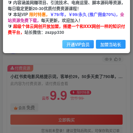
🔰 内容涵盖网赚项目、引流技术、电商运营、脚本源码等资源，
每日稳定更新20-30优质付费资源课程！
首页
创业课程
会员免费
正文
🔰 本站VIP
限时特惠，
￥79/年，￥99/永久 (推广佣金70%)，
全
站资源免费下载，
每天更新，欢迎加入！
小红书卖电影风格提示词，客单价29，50多天卖
🔰
超级个体云网创开放加盟，搭建一个和XXX网创一样的知识付
费平台，
站长微信：zszpp330
了790单，小白直接抄作业！
开通VIP会员
加盟当站长
超级个体
关注
私信
1个月前发布
9
0
付费资源
小红书卖电影风格提示词，客单价29，50多天卖了790单，小白直接抄作业！
此内容为付费资源，请付费后查看
9.9
限时特惠
99
云币
云币
免费
会员
立即购买
您当前未登录！建议登陆后购买，可保存购买订单