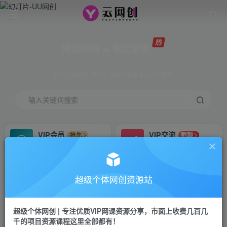
网创网赚 ∞ 稳定更新
网创资源&实战项目 全网首发全年365天更新
输入关键词搜索
VIP会员
VIP交流
抢先
群聊
免费下载全站资源
研究探讨更多创业项目路子。
VIP推广
招募站长
70%分佣
推荐
超级个体网创资源站
会员专属推广链接
搭建同款网站，自己当老板
超级个体网创 | 专注优质VIP网课资源分享，市面上收费几百几
挂机
APP下载
项目
GO
千的项目资源课程这里全部都有！
脚本卡密
站长V：Jong3355