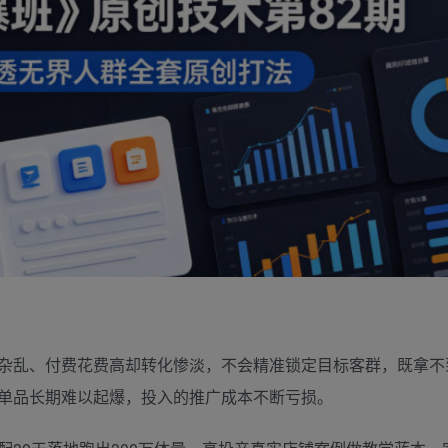
杂乱、付费花费高却转化惨淡，不会精准锁定目标客群，既拿不
单品长期难以起爆，投入的推广成本不断亏损。