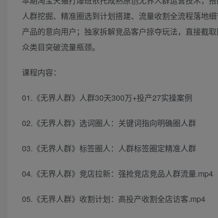
本期淘宝天猫打爆班依托成熟原创无界人群运营技术，搭配
人群挖掘、精准圈选到计划搭建、流量收割全流程落地细
产品的意向用户；独家拆解竞品客户掠夺玩法，直接截取
众类目突破流量瓶颈。
课程内容：
01.《无界人群》人群30天300万+投产27实操案例
02.《无界人群》选词圈人：关键词指向明确圈人群
03.《无界人群》标签圈人：人群标签圈定精准人群
04.《无界人群》竞店拉新：强抢竞店竞品人群流量.mp4
05.《无界人群》收割计划：高投产收割全店访客.mp4