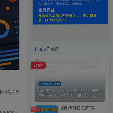
热门资源
TOP1
12.1W+人已阅读
你还在到处找项目？还在当韭菜？我靠
到自然推荐
卖项目一个月收入5万+，曾经我也...
全网VIP课程 无损下载~
TOP2