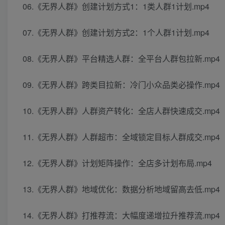
06.《无界人群》创建计划方式1：1类人群1计划.mp4
07.《无界人群》创建计划方式2：1个人群1计划.mp4
08.《无界人群》平台精选人群：全平台人群包拉新.mp4
09.《无界人群》跨类目拉新：冷门小众品类必操作.mp4
10.《无界人群》人群资产转化：全店人群快速成交.mp4
11.《无界人群》人群超市：全域锁定目标人群成交.mp4
12.《无界人群》计划矩阵操作：全店多计划布局.mp4
13.《无界人群》地域优化：数据分析地域留高去低.mp4
14.《无界人群》打推荐流：大幅度递增拉升推荐流.mp4