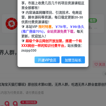
享，市面上收费几百几千的项目资源课程这
里全部都有！
🔰 内容涵盖网赚项目、引流技术、电商运
营、脚本源码等资源，每日稳定更新20-30
VIP推广
招募站长
70%分佣
推荐
优质付费资源课程！
🔰 本站VIP
限时特惠，
￥79/年，￥99/永久
会员专属推广链接
搭建同款网站，自己当老板
(推广佣金70%)，
全站资源免费下载，
每天
更新，欢迎加入！
🔰
超级个体云网创开放加盟，搭建一个和
XXX网创一样的知识付费平台，
站长微信：
zszpp330
无界人群，吃透无界人群全套原创打法
开通VIP会员
加盟当站长
关注
《淘宝天猫打爆班》原创技术第82期，无界人群，吃透无界人群全套原创
此内容为付费资源，请付费后查看
9.9
限时特惠