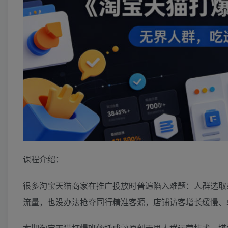
课程介绍：
很多淘宝天猫商家在推广投放时普遍陷入难题：人群选取
流量，也没办法抢夺同行精准客源，店铺访客增长缓慢、