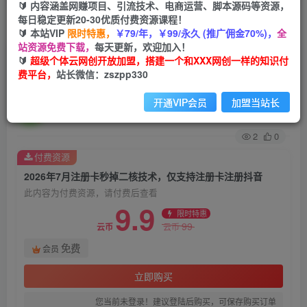
🔰 内容涵盖网赚项目、引流技术、电商运营、脚本源码等资源，
每日稳定更新20-30优质付费资源课程！
首页
创业课程
会员免费
正文
🔰 本站VIP
限时特惠，
￥79/年，￥99/永久 (推广佣金70%)，
全
站资源免费下载，
每天更新，欢迎加入！
2026年7月注册卡秒掉二核技术，仅支持注册卡注
🔰
超级个体云网创开放加盟，搭建一个和XXX网创一样的知识付
费平台，
站长微信：zszpp330
册抖音
开通VIP会员
加盟当站长
超级个体
关注
私信
32天前发布
2
0
付费资源
2026年7月注册卡秒掉二核技术，仅支持注册卡注册抖音
此内容为付费资源，请付费后查看
9.9
限时特惠
99
云币
云币
免费
会员
立即购买
您当前未登录！建议登陆后购买，可保存购买订单