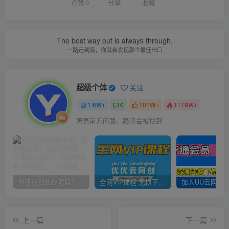
点赞
0
分享
收藏
The best way out is always through.
一路走到底，你就会发现那个最佳出口
超级个体
关注
1.6W+
0
101W+
1119W+
照亮前方的路，路就会被找到
你还在到处找项目？还在当韭菜？我靠卖项目一个月收入5万+，曾经我也是个失败者。
全网VIP课程 无损下载~
上一篇
下一篇