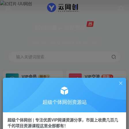
网创网赚 ∞ 稳定更新
网创资源&实战项目 全网首发全年365天更新
输入关键词搜索
VIP会员
VIP交流
抢先
群聊
免费下载全站资源
研究探讨更多创业项目路子。
VIP推广
招募站长
70%分佣
推荐
超级个体网创资源站
会员专属推广链接
搭建同款网站，自己当老板
超级个体网创 | 专注优质VIP网课资源分享，市面上收费几百几
挂机
APP下载
项目
GO
千的项目资源课程这里全部都有！
脚本卡密
站长V：Jong3355