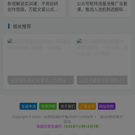
影视解说实训课：不用自研
公众号矩阵流量池推广全套
创作思路，万能文案公式直
课，推流入池机制选题标题
接套用，搭配全套剪辑教
详解，DeepSeek AI批量做
程，快速入局影视解说
内容，多渠道变现全流程教
相关推荐
学
无限接码撸红包单号0.75项目无偿分享给你【揭秘】
小红
友链申请
-
免责声明
-
关于我们
-
广告合作
-
网站地图
Copyright © 2023 ·
UU网创闽ICP备2025115559号-1
· 由
UU网创
强力
驱动.
本站已安全运行:
1639天7小时14分1秒