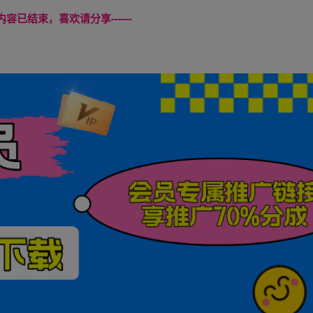
本页内容已结束，喜欢请分享------