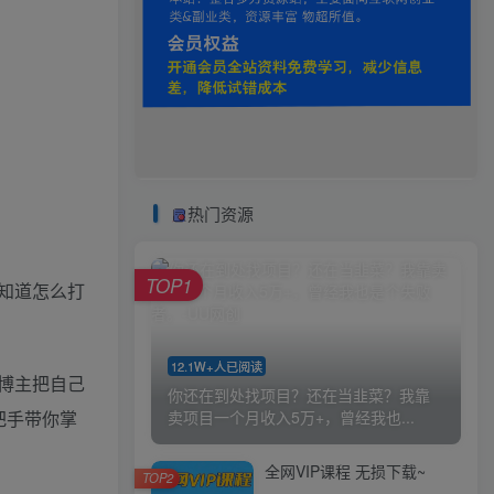
热门资源
TOP1
知道怎么打
12.1W+人已阅读
博主把自己
你还在到处找项目？还在当韭菜？我靠
卖项目一个月收入5万+，曾经我也...
把手带你掌
全网VIP课程 无损下载~
TOP2