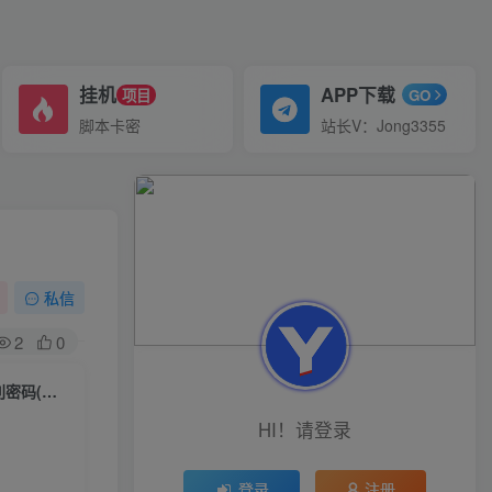
挂机
APP下载
项目
GO
脚本卡密
站长V：Jong3355
私信
2
0
抖音千万粉丝博主的影视解说精选独家教学，干货满满，掌握影视解说盈利密码(更新)
HI！请登录
登录
注册