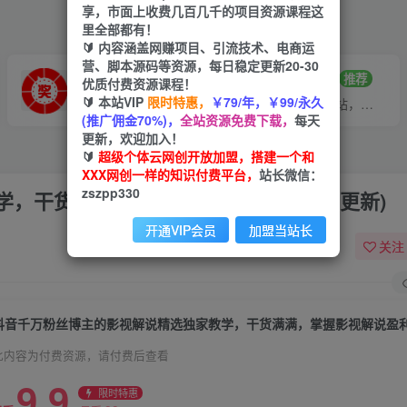
享，市面上收费几百几千的项目资源课程这
里全部都有！
🔰 内容涵盖网赚项目、引流技术、电商运
营、脚本源码等资源，每日稳定更新20-30
VIP推广
招募站长
70%分佣
推荐
优质付费资源课程！
🔰 本站VIP
限时特惠，
￥79/年，￥99/永久
会员专属推广链接
搭建同款网站，自己当老板
(推广佣金70%)，
全站资源免费下载，
每天
更新，欢迎加入！
🔰
超级个体云网创开放加盟，搭建一个和
XXX网创一样的知识付费平台，
站长微信：
zszpp330
学，干货满满，掌握影视解说盈利密码(更新)
开通VIP会员
加盟当站长
关注
此内容为付费资源，请付费后查看
9.9
限时特惠