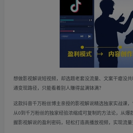
想做影视解说短视频，却选题老套没流量、文案干瘪没共
通变现路径，只能看着别人賺得盆满钵满？
这款抖音千万粉丝博主亲授的影视解说精选独家实战课，
从0到千万粉丝的独家经验浓缩成可复制的方法论，从爆
握影视解说的盈利密码，轻松打造高播放视频，实现流量