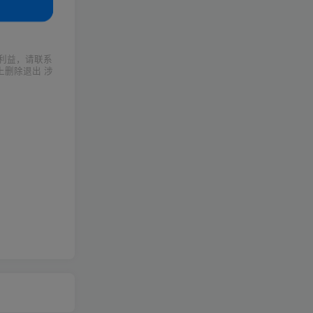
利益，请联系
上删除退出 涉