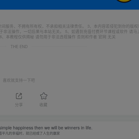
空间服务，不拥有所有权，不承担相关法律责任。 3、本内容若侵犯到你的版权
于非法操作，一切后果与本站无关。 5、如遇到充值付费环节课程或软件 请马
6、本教程仅供揭秘 请勿用于非法违规操作 否则和作者 官网 无关
THE END
喜欢就支持一下吧
分享
收藏
imple happiness then we will be winners in life.
惜平凡的幸福时，就已经成了人生的赢家