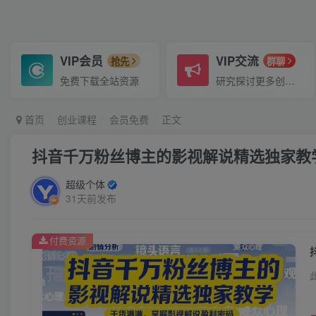
VIP会员
VIP交流
抢先
群聊
免费下载全站资源
研究探讨更多创业项目路子。
首页
创业课程
会员免费
正文
抖音千万粉丝博主的影视解说精选独家教
超级个体
31天前发布
付费资源