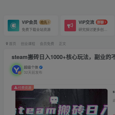
VIP会员
VIP交流
抢先
群聊
免费下载全站资源
研究探讨更多创业项目路子。
首页
创业课程
会员免费
正文
steam搬砖日入1000+核心玩法，副
超级个体
32天前发布
付费资源