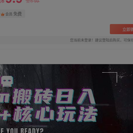
99
云币
云币
免费
会员
立即
您当前未登录！建议登陆后购买，可保