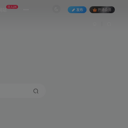
日入2K
网站
发布
开通会员