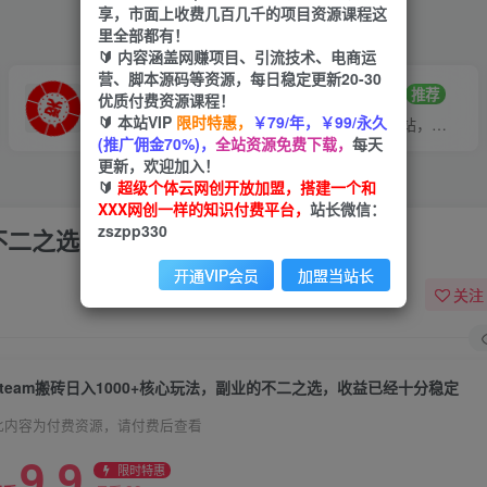
享，市面上收费几百几千的项目资源课程这
里全部都有！
🔰 内容涵盖网赚项目、引流技术、电商运
营、脚本源码等资源，每日稳定更新20-30
VIP推广
招募站长
70%分佣
推荐
优质付费资源课程！
🔰 本站VIP
限时特惠，
￥79/年，￥99/永久
会员专属推广链接
搭建同款网站，自己当老板
(推广佣金70%)，
全站资源免费下载，
每天
更新，欢迎加入！
🔰
超级个体云网创开放加盟，搭建一个和
XXX网创一样的知识付费平台，
站长微信：
zszpp330
业的不二之选，收益已经十分稳定
开通VIP会员
加盟当站长
关注
steam搬砖日入1000+核心玩法，副业的不二之选，收益已经十分稳定
此内容为付费资源，请付费后查看
9.9
限时特惠