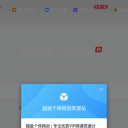
W
免费下载
热门项目
APP下载
VIP会员
加盟
网创网赚 ∞ 稳定更新
网创资源&实战项目 全网首发全年365天更新
超级个体网创资源站
项目
抖音
引流
短视频
小红书
视频号
超级个体网创 | 专注优质VIP网课资源分