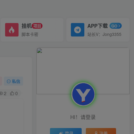
挂机
APP下载
项目
GO
脚本卡密
站长V：Jong3355
私信
2
0
HI！请登录
登录
注册