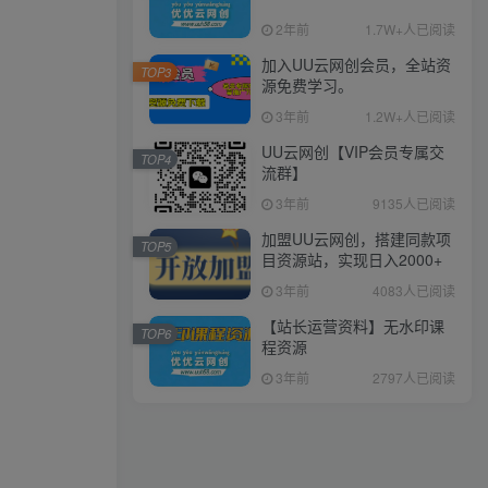
2年前
1.7W+人已阅读
加入UU云网创会员，全站资
TOP3
源免费学习。
3年前
1.2W+人已阅读
UU云网创【VIP会员专属交
TOP4
流群】
3年前
9135人已阅读
加盟UU云网创，搭建同款项
TOP5
目资源站，实现日入2000+
3年前
4083人已阅读
【站长运营资料】无水印课
TOP6
程资源
3年前
2797人已阅读