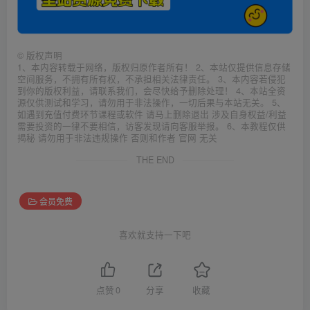
©
版权声明
1、本内容转载于网络，版权归原作者所有！ 2、本站仅提供信息存储
空间服务，不拥有所有权，不承担相关法律责任。 3、本内容若侵犯
到你的版权利益，请联系我们，会尽快给予删除处理！ 4、本站全资
源仅供测试和学习，请勿用于非法操作，一切后果与本站无关。 5、
如遇到充值付费环节课程或软件 请马上删除退出 涉及自身权益/利益
需要投资的一律不要相信，访客发现请向客服举报。 6、本教程仅供
揭秘 请勿用于非法违规操作 否则和作者 官网 无关
THE END
会员免费
喜欢就支持一下吧
点赞
0
分享
收藏