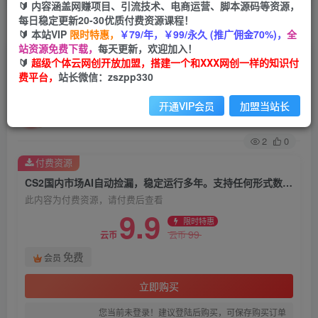
🔰 内容涵盖网赚项目、引流技术、电商运营、脚本源码等资源，
每日稳定更新20-30优质付费资源课程！
首页
创业课程
会员免费
正文
🔰 本站VIP
限时特惠，
￥79/年，￥99/永久 (推广佣金70%)，
全
站资源免费下载，
每天更新，欢迎加入！
CS2国内市场AI自动捡漏，稳定运行多年。支持任
🔰
超级个体云网创开放加盟，搭建一个和XXX网创一样的知识付
费平台，
站长微信：zszpp330
何形式数据验证，日入300+
开通VIP会员
加盟当站长
超级个体
关注
私信
31天前发布
2
0
付费资源
CS2国内市场AI自动捡漏，稳定运行多年。支持任何形式数据验证，日入300+
此内容为付费资源，请付费后查看
9.9
限时特惠
99
云币
云币
免费
会员
立即购买
您当前未登录！建议登陆后购买，可保存购买订单