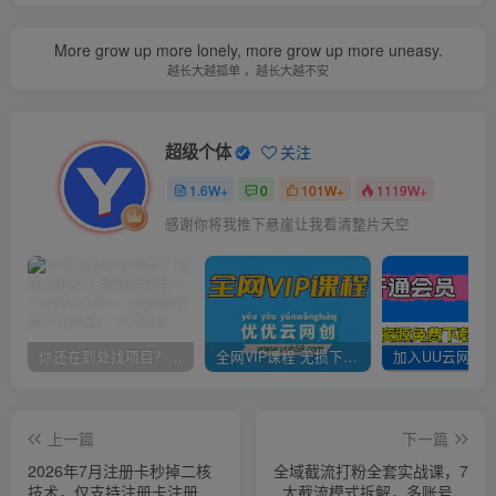
More grow up more lonely, more grow up more uneasy.
越长大越孤单 ，越长大越不安
超级个体
关注
1.6W+
0
101W+
1119W+
感谢你将我推下悬崖让我看清整片天空
你还在到处找项目？还在当韭菜？我靠卖项目一个月收入5万+，曾经我也是个失败者。
全网VIP课程 无损下载~
上一篇
下一篇
2026年7月注册卡秒掉二核
全域截流打粉全套实战课，7
技术，仅支持注册卡注册抖
大截流模式拆解，多账号养