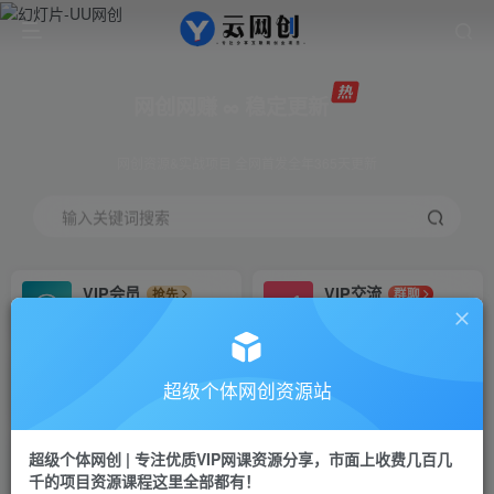
网创网赚 ∞ 稳定更新
网创资源&实战项目 全网首发全年365天更新
输入关键词搜索
VIP会员
VIP交流
抢先
群聊
免费下载全站资源
研究探讨更多创业项目路子。
VIP推广
招募站长
70%分佣
推荐
超级个体网创资源站
会员专属推广链接
搭建同款网站，自己当老板
超级个体网创 | 专注优质VIP网课资源分享，市面上收费几百几
挂机
APP下载
项目
GO
千的项目资源课程这里全部都有！
脚本卡密
站长V：Jong3355