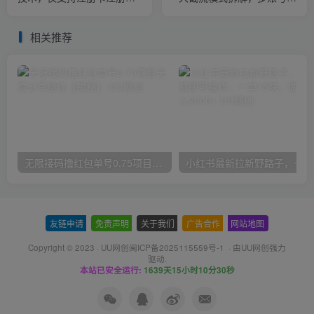
音
号导流私域，DeepSeek批
量制作截流话术素材
相关推荐
无限接码撸红包单号0.75项目无偿分享给你【揭秘】
小红
友链申请
-
免责声明
-
关于我们
-
广告合作
-
网站地图
Copyright © 2023 ·
UU网创闽ICP备2025115559号-1
· 由
UU网创
强力
驱动.
本站已安全运行:
1639天15小时10分30秒