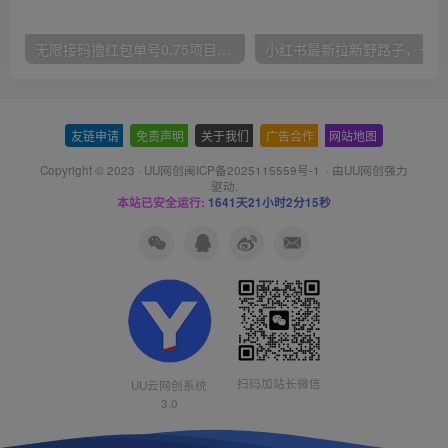
无限接码撸红包单号0.75项目无偿分享给你【揭秘】
小红
友链申请
-
免责声明
-
关于我们
-
广告合作
-
网站地图
Copyright © 2023 ·
UU网创闽ICP备2025115559号-1
· 由
UU网创
强力
驱动.
本站已安全运行:
1641天21小时2分16秒
扫码加站长微信
UU云网创系统
3.0