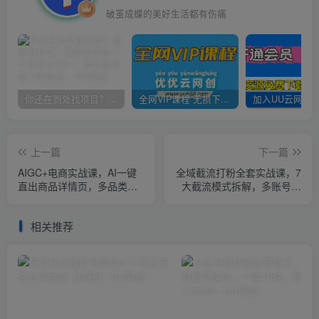
破茧成蝶的美好生活都有伤痛
你还在到处找项目？还在当韭菜？我靠卖项目一个月收入5万+，曾经我也是个失败者。
全网VIP课程 无损下载~
上一篇
下一篇
AIGC+电商实战课，AI一键
全域截流打粉全套实战课，7
直出商品详情页，多品类全
大截流模式拆解，多账号养
案例手把手教学，告别付费
号导流私域，DeepSeek批
美工(更新0704)
量制作截流话术素材
相关推荐