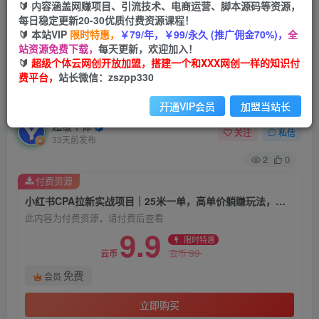
🔰 内容涵盖网赚项目、引流技术、电商运营、脚本源码等资源，
每日稳定更新20-30优质付费资源课程！
首页
创业课程
会员免费
正文
🔰 本站VIP
限时特惠，
￥79/年，￥99/永久 (推广佣金70%)，
全
站资源免费下载，
每天更新，欢迎加入！
小红书CPA拉新实战项目｜25米一单，高单价躺
🔰
超级个体云网创开放加盟，搭建一个和XXX网创一样的知识付
费平台，
站长微信：zszpp330
賺玩法，新老用户通吃，发几条短视频就能变现
(更新0706)
开通VIP会员
加盟当站长
超级个体
关注
私信
33天前发布
2
0
付费资源
小红书CPA拉新实战项目｜25米一单，高单价躺賺玩法，新老用户通吃，发几条短视频就能变现(更新0706)
此内容为付费资源，请付费后查看
9.9
限时特惠
99
云币
云币
免费
会员
立即购买