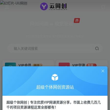
网创网赚 ∞ 稳定更新
网创资源&实战项目 全网首发全年365天更新
输入关键词搜索
VIP会员
VIP交流
抢先
群聊
免费下载全站资源
研究探讨更多创业项目路子。
VIP推广
招募站长
70%分佣
推荐
超级个体网创资源站
会员专属推广链接
搭建同款网站，自己当老板
超级个体网创 | 专注优质VIP网课资源分享，市面上收费几百几
挂机
APP下载
项目
GO
千的项目资源课程这里全部都有！
脚本卡密
站长V：Jong3355