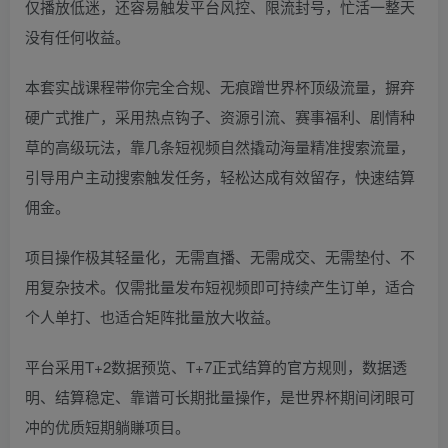
仅播放低迷，还容易触发平台风控、限流封号，忙活一整天
没有任何收益。
本套实战课程带你完全合规、无痕蹭世界杯顶级流量，摒弃
硬广式推广，采用热点钩子、资源引流、赛事福利、剧情种
草的高级玩法，靠几条短视频自然撬动海量精准搜索流量，
引导用户主动搜索触发任务，轻松达成有效留存，快速结算
佣金。
项目操作极其轻量化，无需直播、无需成交、无需垫付、不
用复杂技术。仅需批量发布短视频即可持续产生订单，适合
个人单打、也适合矩阵批量放大收益。
平台采用T+2数据预览、T+7正式结算的官方规则，数据透
明、结算稳定、靠谱可长期批量操作，是世界杯期间闭眼可
冲的优质短期躺賺项目。