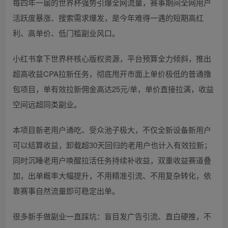
每四年一届的世界杯强势引爆全网流量，赛事期间全网用户
活跃度暴涨、搜索需求爆发，是今年难得一遇的短期高红
利、高单价、低门槛副业风口。
小红书拿下世界杯核心版权资源，平台预算全力倾斜，推出
超高收益CPA拉新任务，彻底甩开市面上单价极低的普通撸
包项目，单有效拉新佣金高达25元/单，单价直接拉满，收益
空间远超同类副业。
本项目新老用户通吃、受众池子极大，不仅全新设备新用户
可以结算收益，卸载超30天回归的老用户也计入有效拉新；
同时沉睡老用户唤醒拉活任务持续补收益，双重收益赛道叠
加，出单概率大幅提升，不用精准引流、不用复杂转化，依
靠赛事自然流量即可稳定出单。
很多新手做副业一直踩坑：盲目发广告引流、直白硬推，不