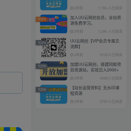
2年前
1.7W+人已阅读
加入UU云网创会员，全站资
TOP3
源免费学习。
3年前
1.2W+人已阅读
UU云网创【VIP会员专属交
TOP4
流群】
3年前
9135人已阅读
加盟UU云网创，搭建同款项
TOP5
目资源站，实现日入2000+
3年前
4083人已阅读
【站长运营资料】无水印课
TOP6
程资源
3年前
2797人已阅读