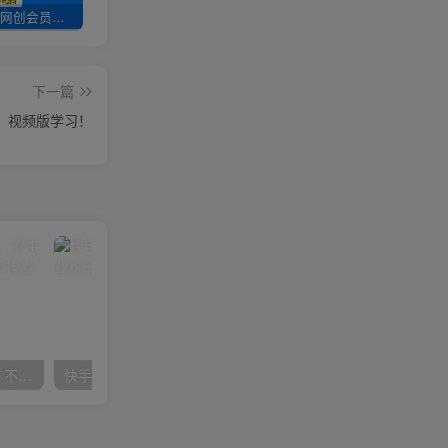
加入UU云网创会员，全站资源免费学习。
UU云网创【VIP会员专属交流群】
加盟UU云网创，搭建同款项目资源站，实现日入2000+
下一篇
，视频版学习！
抖音24小时无人直播音乐，不违规，不封号纯撸音浪，小白实操当天日入1000+
快手美女组合收益拼图引流，创业粉玩法，单日引流50+