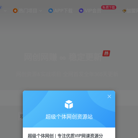
W
免费下载
热门项目
APP下载
VIP会员
加盟
网创网赚 ∞ 稳定更新
网创资源&实战项目 全网首发全年365天更新
超级个体网创资源站
项目
抖音
引流
短视频
小红书
视频号
超级个体网创 | 专注优质VIP网课资源分