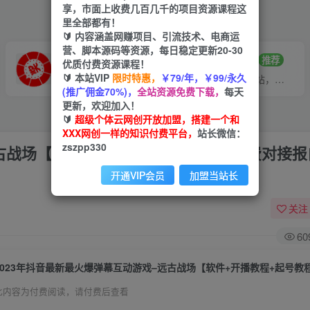
享，市面上收费几百几千的项目资源课程这
里全部都有！
🔰 内容涵盖网赚项目、引流技术、电商运
营、脚本源码等资源，每日稳定更新20-30
VIP推广
招募站长
70%分佣
推荐
优质付费资源课程！
🔰 本站VIP
限时特惠，
￥79/年，￥99/永久
会员专属推广链接
搭建同款网站，自己当老板
(推广佣金70%)，
全站资源免费下载，
每天
更新，欢迎加入！
🔰
超级个体云网创开放加盟，搭建一个和
XXX网创一样的知识付费平台，
站长微信：
zszpp330
古战场【软件+开播教程+起号教程+兔费对接报
开通VIP会员
加盟当站长
关注
60
此内容为付费阅读，请付费后查看