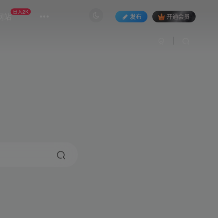
日入2K
网站
发布
开通会员