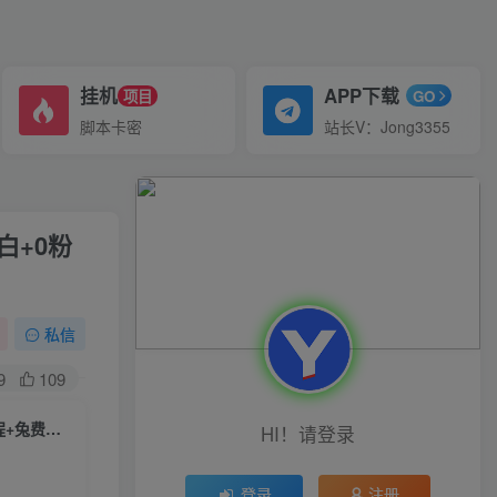
挂机
APP下载
项目
GO
脚本卡密
站长V：Jong3355
白+0粉
私信
9
109
2023年抖音最新最火爆弹幕互动游戏–远古战场【软件+开播教程+起号教程+兔费对接报白+0粉兔费开通直播权限】
HI！请登录
登录
注册