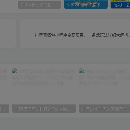
你还在到处找项目？还在当韭菜？我靠卖项目一个月收入5万+，曾经我也是个失败者。
全网VIP课程 无损下载~
抖音表情包小程序变现项目，一条龙玩法详细大解析
小红书最新拉新野路子，一部手机即可操作，一单15块，做得好日入2000+
【阿里国际站】打造Top店铺&获得优质询盘客户，​95%的国际站讲师不会说的运营技巧