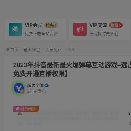
VIP会员
VIP交流
抢先
群聊
免费下载全站资源
研究探讨更多创业项目路子。
首页
创业课程
会员免费
正文
2023年抖音最新最火爆弹幕互动游戏–远
兔费开通直播权限】
超级个体
2年前发布
付费阅读