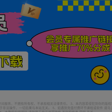
空间服务，不拥有所有权，不承担相关法律责任。 3、本内容若侵犯到你的版权
于非法操作，一切后果与本站无关。 5、如遇到充值付费环节课程或软件 请马
6、本教程仅供揭秘 请勿用于非法违规操作 否则和作者 官网 无关