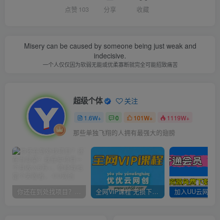
点赞
103
分享
收藏
Misery can be caused by someone being just weak and
indecisive.
一个人仅仅因为软弱无能或优柔寡断就完全可能招致痛苦
超级个体
关注
1.6W+
0
101W+
1119W+
那些单独飞翔的人拥有最强大的翅膀
你还在到处找项目？还在当韭菜？我靠卖项目一个月收入5万+，曾经我也是个失败者。
全网VIP课程 无损下载~