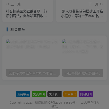
上一篇
下一篇
抖音情感图文壁纸变现，纯
别人收费带徒弟搭建工具箱
原创玩法，爆单最高日收益
小程序，号称一天500+附带
破万，精品稳定低保项目
详细视频教程
相关推荐
无限接码撸红包单号0.75项目无偿分享给你【揭秘】
小红
友链申请
-
免责声明
-
关于我们
-
广告合作
-
网站地图
Copyright © 2023 ·
UU网创闽ICP备2025115559号-1
· 由
UU网创
强力
驱动.