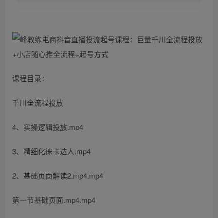
课程目录：
千川全流程投放
4、实操逻辑投放.mp4
3、精细化徕卡达人.mp4
2、基础页面解读2.mp4.mp4
第一节基础页面.mp4.mp4