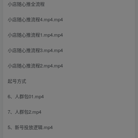
小店随心推全流程
小店随心推流程4.mp4.mp4
小店随心推流程1.mp4.mp4
小店随心推流程3.mp4.mp4
小店随心推流程2.mp4.mp4
起号方式
6、人群包01.mp4
7、人群包2.mp4
5、新号投放逻辑.mp4