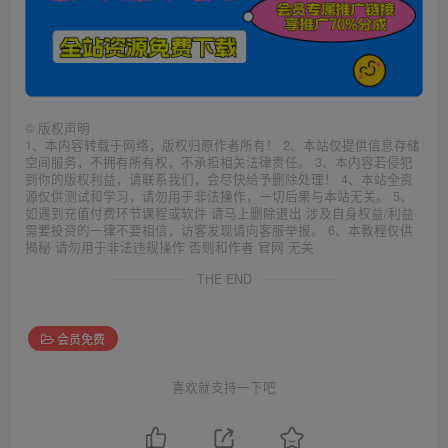
©
版权声明
1、本内容转载于网络，版权归原作者所有！ 2、本站仅提供信息存储
空间服务，不拥有所有权，不承担相关法律责任。 3、本内容若侵犯
到你的版权利益，请联系我们，会尽快给予删除处理！ 4、本站全资
源仅供测试和学习，请勿用于非法操作，一切后果与本站无关。 5、
如遇到充值付费环节课程或软件 请马上删除退出 涉及自身权益/利益
需要投资的一律不要相信，访客发现请向客服举报。 6、本教程仅供
揭秘 请勿用于非法违规操作 否则和作者 官网 无关
THE END
会员免费
喜欢就支持一下吧