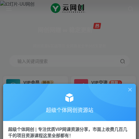
网创网赚 ∞ 稳定更新
网创资源&实战项目 全网首发全年365天更新
输入关键词搜索
VIP会员
VIP交流
抢先
群聊
免费下载全站资源
研究探讨更多创业项目路子。
VIP推广
招募站长
70%分佣
推荐
超级个体网创资源站
会员专属推广链接
搭建同款网站，自己当老板
超级个体网创 | 专注优质VIP网课资源分享，市面上收费几百几
挂机
APP下载
项目
GO
千的项目资源课程这里全部都有！
脚本卡密
站长V：Jong3355