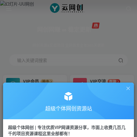
网创网赚 ∞ 稳定更新
网创资源&实战项目 全网首发全年365天更新
输入关键词搜索
VIP会员
VIP交流
抢先
群聊
免费下载全站资源
研究探讨更多创业项目路子。
VIP推广
招募站长
70%分佣
推荐
超级个体网创资源站
会员专属推广链接
搭建同款网站，自己当老板
超级个体网创 | 专注优质VIP网课资源分享，市面上收费几百几
挂机
APP下载
项目
GO
千的项目资源课程这里全部都有！
脚本卡密
站长V：Jong3355