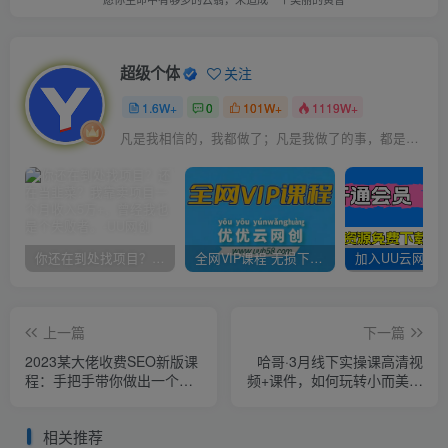
超级个体
关注
1.6W+
0
101W+
1119W+
凡是我相信的，我都做了；凡是我做了的事，都是全身心地投入去做的
你还在到处找项目？还在当韭菜？我靠卖项目一个月收入5万+，曾经我也是个失败者。
全网VIP课程 无损下载~
上一篇
下一篇
2023某大佬收费SEO新版课
哈哥·3月线下实操课高清视
程：手把手带你做出一个权
频+课件，如何玩转小而美，
重6以上的网站，年入百万
高毛利直播间
相关推荐