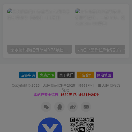
无限接码撸红包单号0.75项目无偿分享给你【揭秘】
小红
友链申请
-
免责声明
-
关于我们
-
广告合作
-
网站地图
Copyright © 2023 ·
UU网创闽ICP备2025115559号-1
· 由
UU网创
强力
驱动.
本站已安全运行:
1639天17小时31分25秒