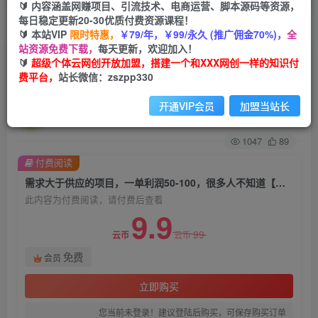
🔰 内容涵盖网赚项目、引流技术、电商运营、脚本源码等资源，
每日稳定更新20-30优质付费资源课程！
首页
创业课程
会员免费
正文
🔰 本站VIP
限时特惠，
￥79/年，￥99/永久 (推广佣金70%)，
全
站资源免费下载，
每天更新，欢迎加入！
需求大于供应的项目，一单利润50-100，很多人不
🔰
超级个体云网创开放加盟，搭建一个和XXX网创一样的知识付
费平台，
站长微信：zszpp330
知道【揭秘】
开通VIP会员
加盟当站长
超级个体
关注
私信
2年前发布
1047
89
付费阅读
需求大于供应的项目，一单利润50-100，很多人不知道【揭秘】
此内容为付费阅读，请付费后查看
9.9
99
云币
云币
免费
会员
立即购买
您当前未登录！建议登陆后购买，可保存购买订单