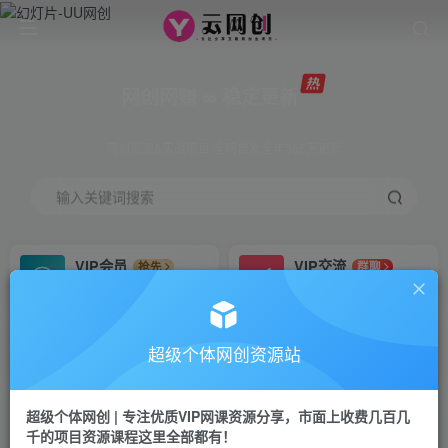
网创网赚 ∞ 稳定更新
网创资源&实战项目 全网首发全年365天更新
输入关键词搜索
VIP会员
VIP交流
抢先
群聊
免费下载全站资源
研究探讨更多创业项目路子。
VIP推广
招募站长
70%分佣
推荐
超级个体网创资源站
会员专属推广链接
搭建同款网站，自己当老板
超级个体网创 | 专注优质VIP网课资源分享，市面上收费几百几
挂机
APP下载
项目
GO
千的项目资源课程这里全部都有！
脚本卡密
站长V：Jong3355