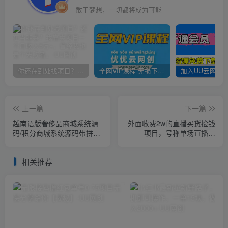
敢于梦想，一切都将成为可能
你还在到处找项目？还在当韭菜？我靠卖项目一个月收入5万+，曾经我也是个失败者。
全网VIP课程 无损下载~
上一篇
下一篇
越南语版奢侈品商城系统源
外面收费2w的直播买货捡钱
码/积分商城系统源码带拼团
项目，号称单场直播撸
秒杀回收/可二开【源码+教
2000+【详细玩法教程】
程】
相关推荐