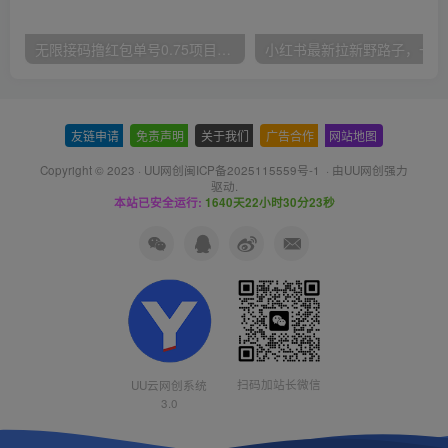
无限接码撸红包单号0.75项目无偿分享给你【揭秘】
小红
友链申请
-
免责声明
-
关于我们
-
广告合作
-
网站地图
Copyright © 2023 ·
UU网创闽ICP备2025115559号-1
· 由
UU网创
强力
驱动.
本站已安全运行:
1640天22小时30分24秒
扫码加站长微信
UU云网创系统
3.0