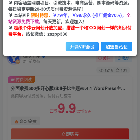
🔰 内容涵盖网赚项目、引流技术、电商运营、脚本源码等资源，
每日稳定更新20-30优质付费资源课程！
首页
创业课程
会员免费
正文
🔰 本站VIP
限时特惠，
￥79/年，￥99/永久 (推广佣金70%)，
全
站资源免费下载，
每天更新，欢迎加入！
外面收费500多开心版zibll子比主题v6.4.1
🔰
超级个体云网创开放加盟，搭建一个和XXX网创一样的知识付
费平台，
站长微信：zszpp330
WordPress主题（搭建设备需求：电脑+服务器
+域名）
开通VIP会员
加盟当站长
超级个体
关注
私信
2年前发布
1216
131
付费阅读
外面收费500多开心版zibll子比主题v6.4.1 WordPress主题（搭建设备需求：电脑+服务器+域名）
此内容为付费阅读，请付费后查看
9.9
99
云币
云币
免费
会员
立即购买