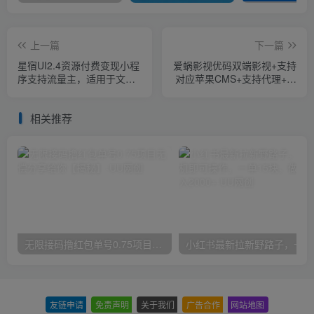
上一篇
下一篇
星宿UI2.4资源付费变现小程
爱蜗影视优码双端影视+支持
序支持流量主，适用于文
对应苹果CMS+支持代理+在
章，资源下载【源码+教程】
线支付【源码+教程】
相关推荐
无限接码撸红包单号0.75项目无偿分享给你【揭秘】
小红
友链申请
-
免责声明
-
关于我们
-
广告合作
-
网站地图