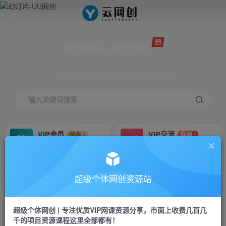
网创网赚 ∞ 稳定更新
网创资源&实战项目 全网首发全年365天更新
输入关键词搜索
VIP会员
VIP交流
抢先
群聊
免费下载全站资源
研究探讨更多创业项目路子。
VIP推广
招募站长
70%分佣
推荐
超级个体网创资源站
会员专属推广链接
搭建同款网站，自己当老板
超级个体网创 | 专注优质VIP网课资源分享，市面上收费几百几
挂机
APP下载
项目
GO
千的项目资源课程这里全部都有！
脚本卡密
站长V：Jong3355