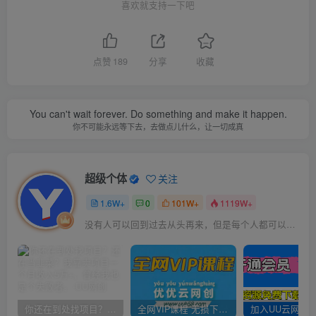
喜欢就支持一下吧
点赞
189
分享
收藏
You can't wait forever. Do something and make it happen.
你不可能永远等下去，去做点儿什么，让一切成真
超级个体
关注
1.6W+
0
101W+
1119W+
没有人可以回到过去从头再来，但是每个人都可以从今天开始，创造一个全新的结局
你还在到处找项目？还在当韭菜？我靠卖项目一个月收入5万+，曾经我也是个失败者。
全网VIP课程 无损下载~