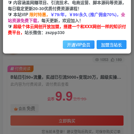
🔰 内容涵盖网赚项目、引流技术、电商运营、脚本源码等资源，
每日稳定更新20-30优质付费资源课程！
首页
创业课程
会员免费
正文
🔰 本站VIP
限时特惠，
￥79/年，￥99/永久 (推广佣金70%)，
全
站资源免费下载，
每天更新，欢迎加入！
B站日引50+流量，实战已引流5000+变现20万，
🔰
超级个体云网创开放加盟，搭建一个和XXX网创一样的知识付
费平台，
站长微信：zszpp330
超级实操课程
开通VIP会员
加盟当站长
超级个体
关注
私信
2年前发布
1053
189
付费阅读
B站日引50+流量，实战已引流5000+变现20万，超级实操课程
此内容为付费阅读，请付费后查看
9.9
99
云币
云币
免费
会员
立即购买
您当前未登录！建议登陆后购买，可保存购买订单