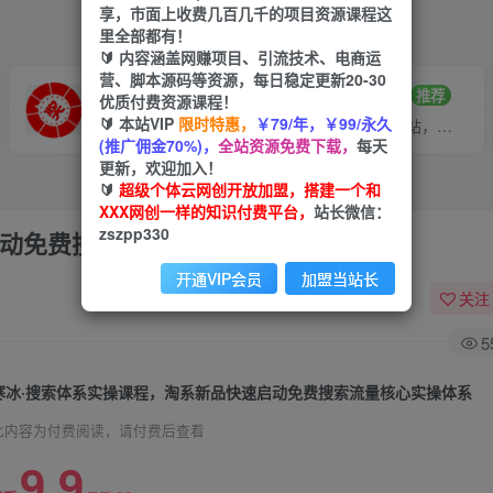
享，市面上收费几百几千的项目资源课程这
里全部都有！
🔰 内容涵盖网赚项目、引流技术、电商运
营、脚本源码等资源，每日稳定更新20-30
VIP推广
招募站长
70%分佣
推荐
优质付费资源课程！
🔰 本站VIP
限时特惠，
￥79/年，￥99/永久
会员专属推广链接
搭建同款网站，自己当老板
(推广佣金70%)，
全站资源免费下载，
每天
更新，欢迎加入！
🔰
超级个体云网创开放加盟，搭建一个和
XXX网创一样的知识付费平台，
站长微信：
zszpp330
启动免费搜索流量核心实操体系
开通VIP会员
加盟当站长
关注
5
寒冰·搜索体系实操课程，淘系新品快速启动免费搜索流量核心实操体系
此内容为付费阅读，请付费后查看
9.9