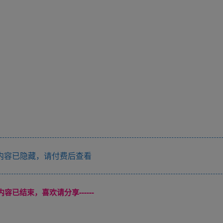
内容已隐藏，请付费后查看
本页内容已结束，喜欢请分享------