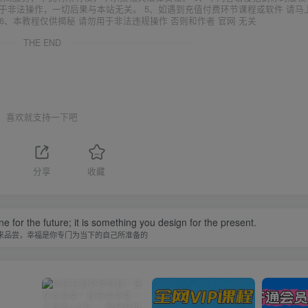
于非法操作，一切后果与本站无关。 5、如遇到充值付费环节课程或软件 请马
6、本教程仅供揭秘 请勿用于非法违规操作 否则和作者 官网 无关
THE END
喜欢就支持一下吧
1
分享
收藏
 for the future; it is something you design for the present.
来品尝，幸福是你专门为当下的自己所准备的