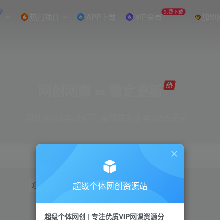
W
免费下载
热门项目
APP下载
VIP会员
加盟
网创网赚 ∞ 稳定更新
网创资源&实战项目 全网首发全年365天更新
超级个体网创资源站
项目
抖音
引流
短视频
小红书
视频号
超级个体网创 | 专注优质VIP网课资源分