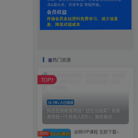
热门资源
TOP1
12.1W+人已阅读
你还在到处找项目？还在当韭菜？我靠
卖项目一个月收入5万+，曾经我也...
全网VIP课程 无损下载~
TOP2