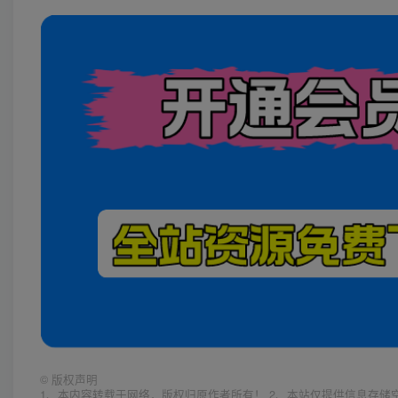
©
版权声明
1、本内容转载于网络，版权归原作者所有！ 2、本站仅提供信息存储