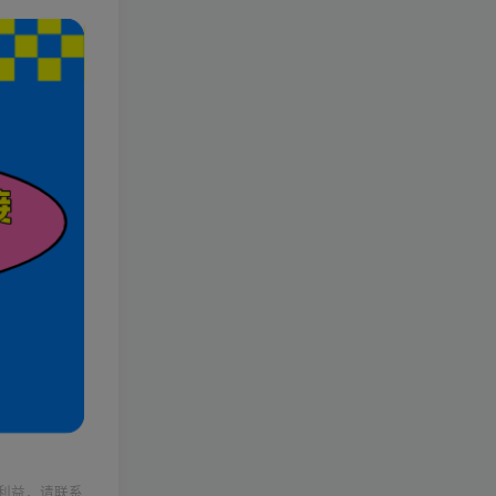
利益，请联系