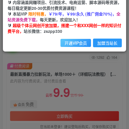
🔰 内容涵盖网赚项目、引流技术、电商运营、脚本源码等资源，
每日稳定更新20-30优质付费资源课程！
首页
创业课程
会员免费
正文
🔰 本站VIP
限时特惠，
￥79/年，￥99/永久 (推广佣金70%)，
全
站资源免费下载，
每天更新，欢迎加入！
最新直播暴力拉新玩法，单场1000＋（详细玩法
🔰
超级个体云网创开放加盟，搭建一个和XXX网创一样的知识付
费平台，
站长微信：zszpp330
教程）【揭秘】
开通VIP会员
加盟当站长
超级个体
关注
私信
2年前发布
1292
164
付费阅读
最新直播暴力拉新玩法，单场1000＋（详细玩法教程）【揭秘】
此内容为付费阅读，请付费后查看
9.9
99
云币
云币
免费
会员
立即购买
您当前未登录！建议登陆后购买，可保存购买订单