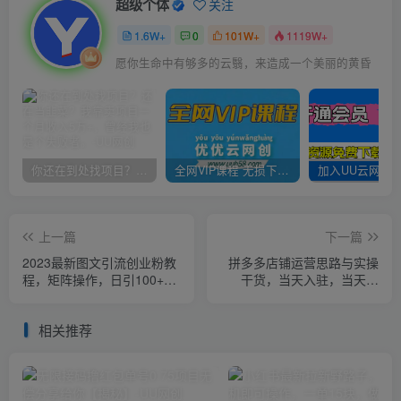
超级个体
关注
1.6W+
0
101W+
1119W+
愿你生命中有够多的云翳，来造成一个美丽的黄昏
你还在到处找项目？还在当韭菜？我靠卖项目一个月收入5万+，曾经我也是个失败者。
全网VIP课程 无损下载~
上一篇
下一篇
2023最新图文引流创业粉教
拼多多店铺运营思路与实操
程，矩阵操作，日引100+精
干货，当天入驻，当天开
准创业粉
卖，稳定出单（13节课）
相关推荐