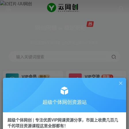
网创网赚 ∞ 稳定更新
网创资源&实战项目 全网首发全年365天更新
输入关键词搜索
VIP会员
VIP交流
抢先
群聊
免费下载全站资源
研究探讨更多创业项目路子。
VIP推广
招募站长
70%分佣
推荐
超级个体网创资源站
会员专属推广链接
搭建同款网站，自己当老板
超级个体网创 | 专注优质VIP网课资源分享，市面上收费几百几
挂机
APP下载
项目
GO
千的项目资源课程这里全部都有！
脚本卡密
站长V：Jong3355