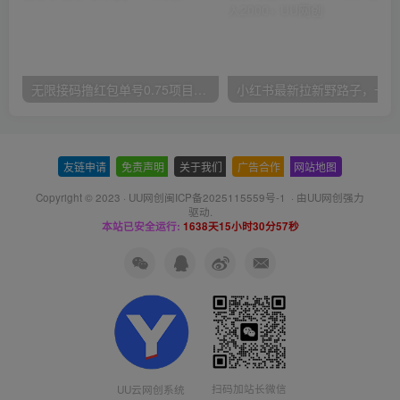
无限接码撸红包单号0.75项目无偿分享给你【揭秘】
小红
友链申请
-
免责声明
-
关于我们
-
广告合作
-
网站地图
Copyright © 2023 ·
UU网创闽ICP备2025115559号-1
· 由
UU网创
强力
驱动.
本站已安全运行:
1638天15小时30分58秒
扫码加站长微信
UU云网创系统