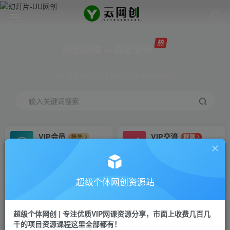
网创网赚 ∞ 稳定更新
网创资源&实战项目 全网首发全年365天更新
输入关键词搜索
VIP会员
VIP交流
抢先
群聊
免费下载全站资源
研究探讨更多创业项目路子。
VIP推广
招募站长
70%分佣
推荐
超级个体网创资源站
会员专属推广链接
搭建同款网站，自己当老板
超级个体网创 | 专注优质VIP网课资源分享，市面上收费几百几
挂机
APP下载
项目
GO
千的项目资源课程这里全部都有！
脚本卡密
站长V：Jong3355