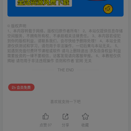
©
版权声明
1、本内容转载于网络，版权归原作者所有！ 2、本站仅提供信息存储
空间服务，不拥有所有权，不承担相关法律责任。 3、本内容若侵犯
到你的版权利益，请联系我们，会尽快给予删除处理！ 4、本站全资
源仅供测试和学习，请勿用于非法操作，一切后果与本站无关。 5、
如遇到充值付费环节课程或软件 请马上删除退出 涉及自身权益/利益
需要投资的一律不要相信，访客发现请向客服举报。 6、本教程仅供
揭秘 请勿用于非法违规操作 否则和作者 官网 无关
THE END
会员免费
喜欢就支持一下吧
点赞
37
分享
收藏