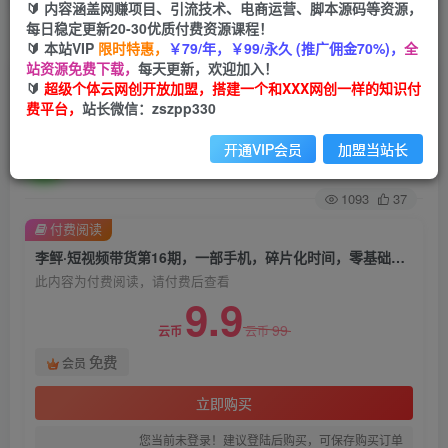
🔰 内容涵盖网赚项目、引流技术、电商运营、脚本源码等资源，
每日稳定更新20-30优质付费资源课程！
首页
创业课程
会员免费
正文
🔰 本站VIP
限时特惠，
￥79/年，￥99/永久 (推广佣金70%)，
全
站资源免费下载，
每天更新，欢迎加入！
李鲆·短视频带货第16期，一部手机，碎片化时
🔰
超级个体云网创开放加盟，搭建一个和XXX网创一样的知识付
费平台，
站长微信：zszpp330
间，零基础也能做，听话照做，保证出单
开通VIP会员
加盟当站长
超级个体
关注
私信
2年前发布
1093
37
付费阅读
李鲆·短视频带货第16期，一部手机，碎片化时间，零基础也能做，听话照做，保证出单
此内容为付费阅读，请付费后查看
9.9
99
云币
云币
免费
会员
立即购买
您当前未登录！建议登陆后购买，可保存购买订单