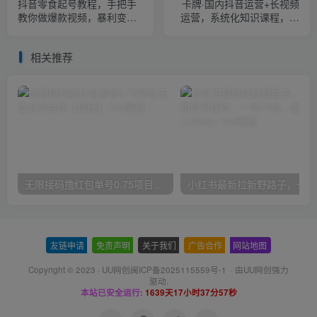
抖音零食起号教程，手把手
卡牌·国内抖音运营+长视频
教你做爆款视频，暴利变现
运营，系统化知识课程，是
（附赠原创高清素材）
从0到1的一个解说课基础教
程（更新2023年5月）
相关推荐
无限接码撸红包单号0.75项目无偿分享给你【揭秘】
小红
友链申请
-
免责声明
-
关于我们
-
广告合作
-
网站地图
Copyright © 2023 ·
UU网创闽ICP备2025115559号-1
· 由
UU网创
强力
驱动.
本站已安全运行:
1639天17小时37分58秒