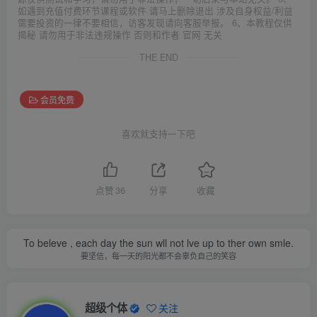
如遇到充值付费环节课程或软件 请马上删除退出 涉及自身权益/利益
需要投资的一律不要相信，访客发现请向客服举报。 6、本教程仅供
揭秘 请勿用于非法违规操作 否则和作者 官网 无关
THE END
会员免费
喜欢就支持一下吧
点赞
36
分享
收藏
To beleve , each day the sun wll not lve up to ther own smle.
要坚信，每一天的阳光都不会辜负自己的笑容
超级个体
关注