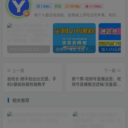
1.6W+
0
101W+
1119W+
每个人都会有缺陷，就像被上帝咬过的苹果，有的人缺陷比较大，正是因为上帝特别喜欢他的芬芳
你还在到处找项目？还在当韭菜？我靠卖项目一个月收入5万+，曾经我也是个失败者。
全网VIP课程 无损下载~
上一篇
下一篇
张校长·随手拍出仪式感，​手
那个腾·视频号直播运营，​视
机0基础拍摄剪辑教学
频号直播推流逻辑/流量渠道
解析/直播起号攻略/直播实操
技巧
相关推荐