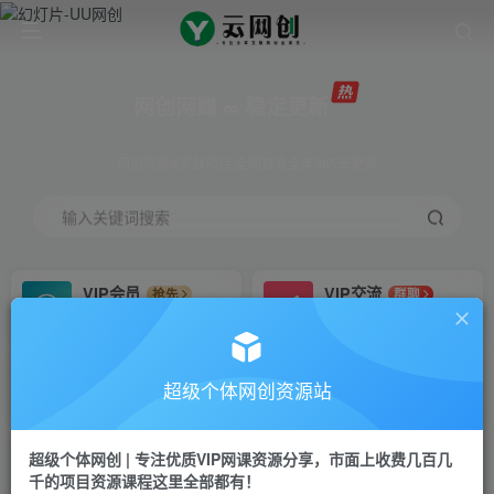
网创网赚 ∞ 稳定更新
网创资源&实战项目 全网首发全年365天更新
输入关键词搜索
VIP会员
VIP交流
抢先
群聊
免费下载全站资源
研究探讨更多创业项目路子。
VIP推广
招募站长
70%分佣
推荐
超级个体网创资源站
会员专属推广链接
搭建同款网站，自己当老板
超级个体网创 | 专注优质VIP网课资源分享，市面上收费几百几
挂机
APP下载
项目
GO
千的项目资源课程这里全部都有！
脚本卡密
站长V：Jong3355