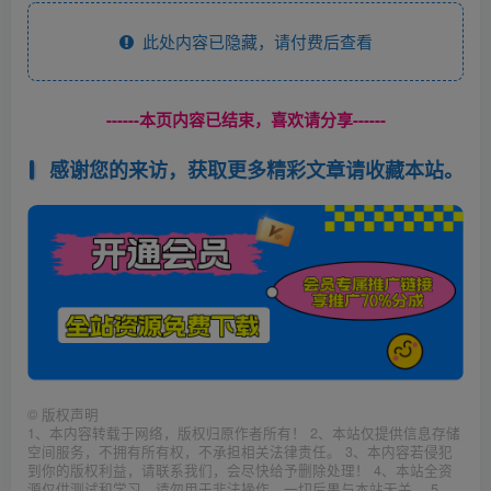
此处内容已隐藏，请付费后查看
------本页内容已结束，喜欢请分享------
感谢您的来访，获取更多精彩文章请收藏本站。
©
版权声明
1、本内容转载于网络，版权归原作者所有！ 2、本站仅提供信息存储
空间服务，不拥有所有权，不承担相关法律责任。 3、本内容若侵犯
到你的版权利益，请联系我们，会尽快给予删除处理！ 4、本站全资
源仅供测试和学习，请勿用于非法操作，一切后果与本站无关。 5、