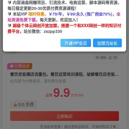
🔰 内容涵盖网赚项目、引流技术、电商运营、脚本源码等资源，
每日稳定更新20-30优质付费资源课程！
首页
创业课程
会员免费
正文
🔰 本站VIP
限时特惠，
￥79/年，￥99/永久 (推广佣金70%)，
全
站资源免费下载，
每天更新，欢迎加入！
餐饮老板爆店流量包，餐饮运营培训课程，破解餐
🔰
超级个体云网创开放加盟，搭建一个和XXX网创一样的知识付
费平台，
站长微信：zszpp330
饮店老板流量焦虑
开通VIP会员
加盟当站长
超级个体
关注
私信
2年前发布
966
36
付费阅读
餐饮老板爆店流量包，餐饮运营培训课程，破解餐饮店老板流量焦虑
此内容为付费阅读，请付费后查看
9.9
99
云币
云币
免费
会员
立即购买
您当前未登录！建议登陆后购买，可保存购买订单