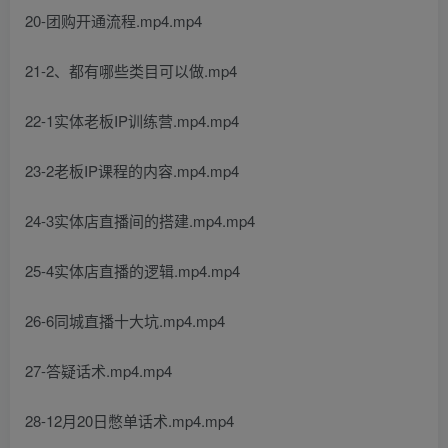
20-团购开通流程.mp4.mp4
21-2、都有哪些类目可以做.mp4
22-1实体老板IP训练营.mp4.mp4
23-2老板IP课程的内容.mp4.mp4
24-3实体店直播间的搭建.mp4.mp4
25-4实体店直播的逻辑.mp4.mp4
26-6同城直播十大坑.mp4.mp4
27-答疑话术.mp4.mp4
28-12月20日憋单话术.mp4.mp4