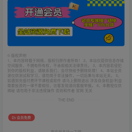
©
版权声明
1、本内容转载于网络，版权归原作者所有！ 2、本站仅提供信息存储
空间服务，不拥有所有权，不承担相关法律责任。 3、本内容若侵犯
到你的版权利益，请联系我们，会尽快给予删除处理！ 4、本站全资
源仅供测试和学习，请勿用于非法操作，一切后果与本站无关。 5、
如遇到充值付费环节课程或软件 请马上删除退出 涉及自身权益/利益
需要投资的一律不要相信，访客发现请向客服举报。 6、本教程仅供
揭秘 请勿用于非法违规操作 否则和作者 官网 无关
THE END
会员免费
喜欢就支持一下吧