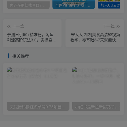
你还在到处找项目？还在当韭菜？我靠卖项目一个月收入5万+，曾经我也是个失败者。
全网VIP课程 无损下载~
上一篇
下一篇
亲测日引50+精准粉，闲鱼
宋大大-相机美食高清短视频
引流高阶玩法3.0，实操变现
教学，零基础3-7天就能快速
3000元【揭秘】
上手，掌握用单反或者微单
拍摄美食短视频
相关推荐
无限接码撸红包单号0.75项目无偿分享给你【揭秘】
小红