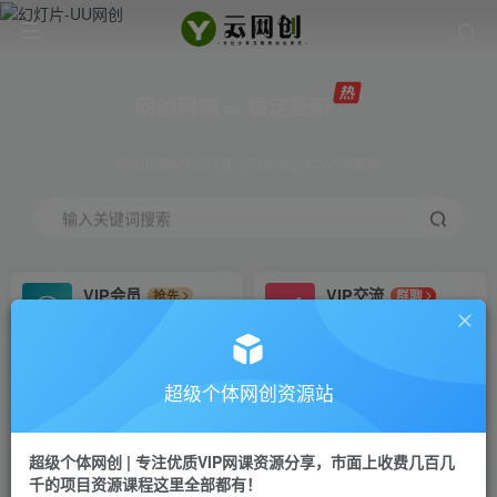
网创网赚 ∞ 稳定更新
网创资源&实战项目 全网首发全年365天更新
输入关键词搜索
VIP会员
VIP交流
抢先
群聊
免费下载全站资源
研究探讨更多创业项目路子。
VIP推广
招募站长
70%分佣
推荐
超级个体网创资源站
会员专属推广链接
搭建同款网站，自己当老板
超级个体网创 | 专注优质VIP网课资源分享，市面上收费几百几
挂机
APP下载
项目
GO
千的项目资源课程这里全部都有！
脚本卡密
站长V：Jong3355