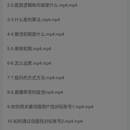
2-2.底层逻辑和内容是什么.mp4.mp4
3-3.什么是的算法.mp4.mp4
4-4.推流机制是什么.mp4.mp4
5-5.审核机制.mp4.mp4
6-6.怎么运营.mp4.mp4
7-7.投抖的方式方法.mp4.mp4
8-8.直播带货的投流mp4.mp4
9-如何用关键词搜用户找对标账号1.mp4.mp4
10-如何通过话题找对标账号2.mp4.mp4