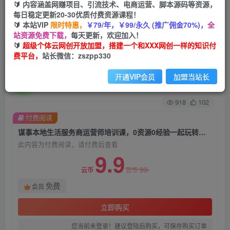
🔰 内容涵盖网赚项目、引流技术、电商运营、脚本源码等资源，
每日稳定更新20-30优质付费资源课程！
首页
创业课程
会员免费
正文
🔰 本站VIP
限时特惠，
￥79/年，￥99/永久 (推广佣金70%)，
全
站资源免费下载，
每天更新，欢迎加入！
谋事本地生活服务商运营师培训课，0资源0经验一
🔰
超级个体云网创开放加盟，搭建一个和XXX网创一样的知识付
费平台，
站长微信：zszpp330
起玩转本地生活
开通VIP会员
加盟当站长
超级个体
关注
私信
2年前发布
918
102
付费阅读
谋事本地生活服务商运营师培训课，0资源0经验一起玩转本地生活
此内容为付费阅读，请付费后查看
9.9
99
云币
云币
免费
会员
立即购买
您当前未登录！建议登陆后购买，可保存购买订单