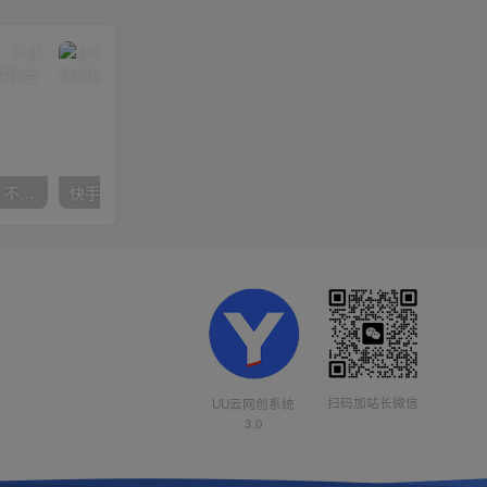
抖音24小时无人直播音乐，不违规，不封号纯撸音浪，小白实操当天日入1000+
快手美女组合收益拼图引流，创业粉玩法，单日引流50+
扫码加站长微信
UU云网创系统
3.0