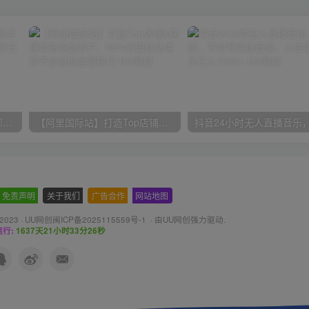
小红书最新拉新野路子，一部手机即可操作，一单15块，做得好日入2000+
【阿里国际站】打造Top店铺&获得优质询盘客户，​95%的国际站讲师不会说的运营技巧
免责声明
-
关于我们
-
广告合作
-
网站地图
 2023 ·
UU网创闽ICP备2025115559号-1
· 由
UU网创
强力驱动.
行:
1637天21小时33分27秒