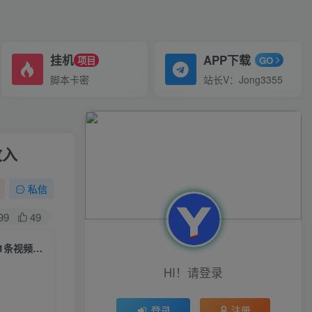
挂机
APP下载
项目
GO
脚本卡密
站长V：Jong3355
收入
私信
99
49
2023年抖音小程序变现保姆级教程，0粉丝新号，无需实名，3天起号，第1条视频就有收入
HI！请登录
登录
注册