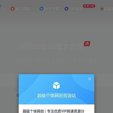
W
免费下载
热门项目
APP下载
VIP会员
加盟
网创网赚 ∞ 稳定更新
网创资源&实战项目 全网首发全年365天更新
超级个体网创资源站
项目
抖音
引流
短视频
小红书
视频号
超级个体网创 | 专注优质VIP网课资源分