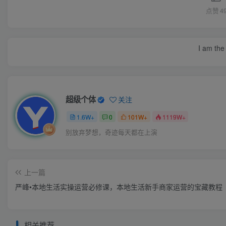
点赞
4
I am the 
超级个体
关注
1.6W+
0
101W+
1119W+
别放弃梦想，奇迹每天都在上演
上一篇
严峰•本地生活实操运营必修课，本地生活新手商家运营的宝藏教程
相关推荐