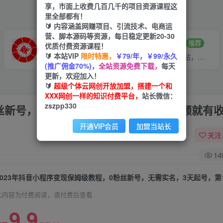
享，市面上收费几百几千的项目资源课程这
里全部都有！
🔰 内容涵盖网赚项目、引流技术、电商运
营、脚本源码等资源，每日稳定更新20-30
VIP推广
招募站长
70%分佣
推荐
优质付费资源课程！
🔰 本站VIP
限时特惠，
￥79/年，￥99/永久
会员专属推广链接
搭建同款网站，自己当老板
(推广佣金70%)，
全站资源免费下载，
每天
更新，欢迎加入！
🔰
超级个体云网创开放加盟，搭建一个和
XXX网创一样的知识付费平台，
站长微信：
zszpp330
粉丝新号，无需实名，3天起号，第1条视频就有
开通VIP会员
加盟当站长
关注
14
此内容为付费阅读，请付费后查看
9.9