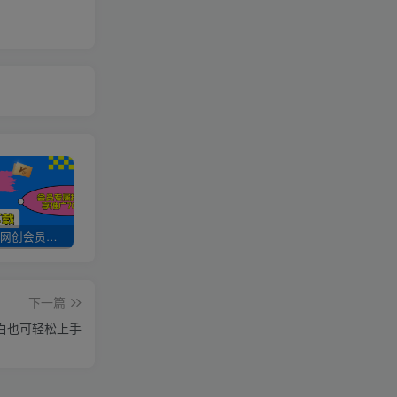
加入UU云网创会员，全站资源免费学习。
UU云网创【VIP会员专属交流群】
加盟UU云网创，搭建同款项目资源站，实现日入2000+
下一篇
小白也可轻松上手