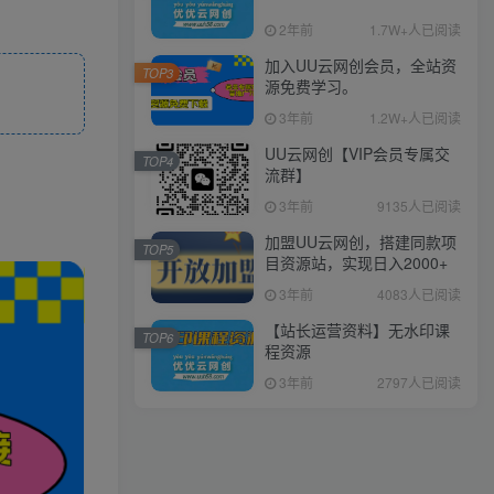
2年前
1.7W+人已阅读
加入UU云网创会员，全站资
TOP3
源免费学习。
3年前
1.2W+人已阅读
UU云网创【VIP会员专属交
TOP4
流群】
3年前
9135人已阅读
加盟UU云网创，搭建同款项
TOP5
目资源站，实现日入2000+
3年前
4083人已阅读
【站长运营资料】无水印课
TOP6
程资源
3年前
2797人已阅读