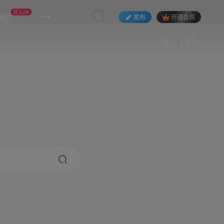
日入2K
网站
发布
开通会员