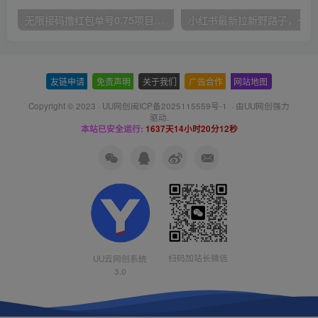
无限接码撸红包单号0.75项目无偿分享给你【揭秘】
小红
友链申请
-
免责声明
-
关于我们
-
广告合作
-
网站地图
Copyright © 2023 ·
UU网创闽ICP备2025115559号-1
· 由
UU网创
强力
驱动.
本站已安全运行:
1637天14小时20分12秒
扫码加站长微信
UU云网创系统
3.0