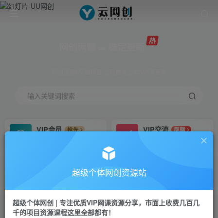
网创网赚 ∞ 稳定更新
网创资源&实战项目 全网首发全年365天更新
输入关键词搜索
VIP会员
VIP交流
抢先
群聊
免费下载全站资源
研究探讨更多创业项目路子。
VIP推广
招募站长
70%分佣
推荐
超级个体网创资源站
会员专属推广链接
搭建同款网站，自己当老板
超级个体网创 | 专注优质VIP网课资源分享，市面上收费几百几
挂机
APP下载
项目
GO
千的项目资源课程这里全部都有！
脚本卡密
站长V：Jong3355