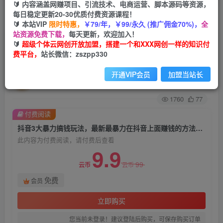
🔰 内容涵盖网赚项目、引流技术、电商运营、脚本源码等资源，
每日稳定更新20-30优质付费资源课程！
首页
创业课程
会员免费
正文
🔰 本站VIP
限时特惠，
￥79/年，￥99/永久 (推广佣金70%)，
全
站资源免费下载，
每天更新，欢迎加入！
抖音3大暴力搞钱玩法，最新最暴力在抖音上面赚
🔰
超级个体云网创开放加盟，搭建一个和XXX网创一样的知识付
费平台，
站长微信：zszpp330
钱的方法【揭秘】
开通VIP会员
加盟当站长
超级个体
关注
私信
2年前发布
1760
77
付费阅读
抖音3大暴力搞钱玩法，最新最暴力在抖音上面赚钱的方法【揭秘】
此内容为付费阅读，请付费后查看
9.9
99
云币
云币
免费
会员
立即购买
您当前未登录！建议登陆后购买，可保存购买订单