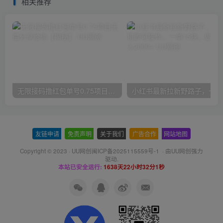
相关推荐
无限接码撸红包单号0.75项目无偿分享给你【揭秘】
小红
友链申请
-
免责声明
-
关于我们
-
广告合作
-
网站地图
Copyright © 2023 ·
UU网创闽ICP备2025115559号-1
· 由
UU网创
强力
驱动.
本站已安全运行:
1638天22小时32分2秒