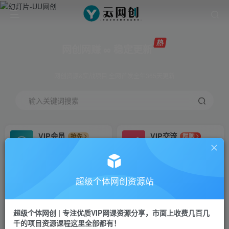
网创网赚 ∞ 稳定更新
网创资源&实战项目 全网首发全年365天更新
输入关键词搜索
VIP会员
VIP交流
抢先
群聊
免费下载全站资源
研究探讨更多创业项目路子。
VIP推广
招募站长
70%分佣
推荐
超级个体网创资源站
会员专属推广链接
搭建同款网站，自己当老板
超级个体网创 | 专注优质VIP网课资源分享，市面上收费几百几
挂机
APP下载
项目
GO
千的项目资源课程这里全部都有！
脚本卡密
站长V：Jong3355