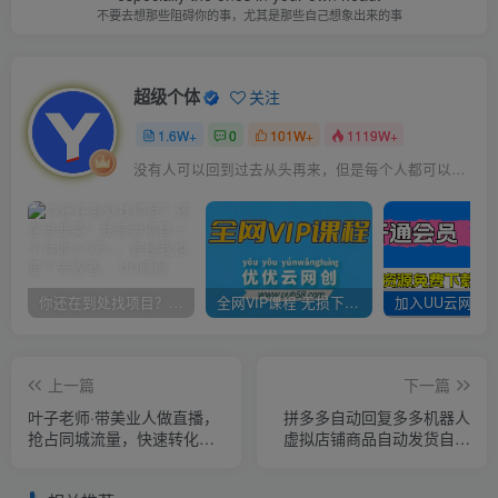
不要去想那些阻碍你的事，尤其是那些自己想象出来的事
超级个体
关注
1.6W+
0
101W+
1119W+
没有人可以回到过去从头再来，但是每个人都可以从今天开始，创造一个全新的结局
你还在到处找项目？还在当韭菜？我靠卖项目一个月收入5万+，曾经我也是个失败者。
全网VIP课程 无损下载~
上一篇
下一篇
叶子老师·带美业人做直播，​
拼多多自动回复多多机器人
抢占同城流量，快速转化流
虚拟店铺商品自动发货自动
量，打造门店盈利闭环系统
核销卡券【永久脚本】