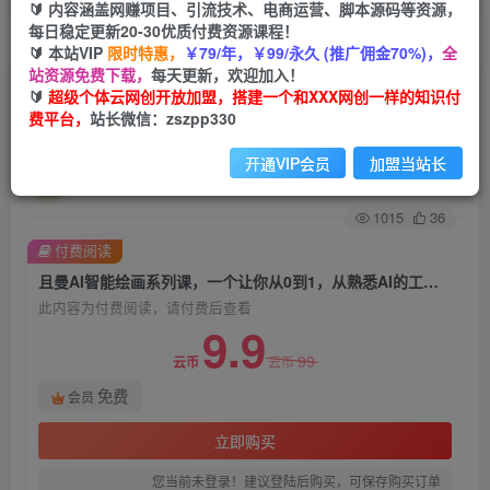
🔰 内容涵盖网赚项目、引流技术、电商运营、脚本源码等资源，
每日稳定更新20-30优质付费资源课程！
首页
创业课程
会员免费
正文
🔰 本站VIP
限时特惠，
￥79/年，￥99/永久 (推广佣金70%)，
全
站资源免费下载，
每天更新，欢迎加入！
且曼AI智能绘画系列课，一个让你从0到1，从熟悉
🔰
超级个体云网创开放加盟，搭建一个和XXX网创一样的知识付
费平台，
站长微信：zszpp330
AI的工具到熟练生成自己的设计作品的AI绘画课
开通VIP会员
加盟当站长
超级个体
关注
私信
2年前发布
1015
36
付费阅读
且曼AI智能绘画系列课，一个让你从0到1，从熟悉AI的工具到熟练生成自己的设计作品的AI绘画课
此内容为付费阅读，请付费后查看
9.9
99
云币
云币
免费
会员
立即购买
您当前未登录！建议登陆后购买，可保存购买订单