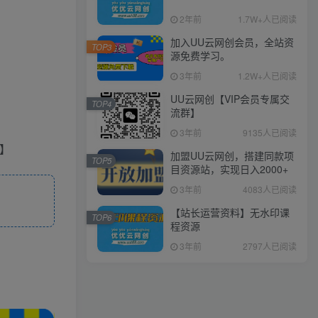
2年前
1.7W+人已阅读
加入UU云网创会员，全站资
TOP3
源免费学习。
3年前
1.2W+人已阅读
UU云网创【VIP会员专属交
TOP4
流群】
3年前
9135人已阅读
加盟UU云网创，搭建同款项
TOP5
目资源站，实现日入2000+
3年前
4083人已阅读
【站长运营资料】无水印课
TOP6
程资源
3年前
2797人已阅读