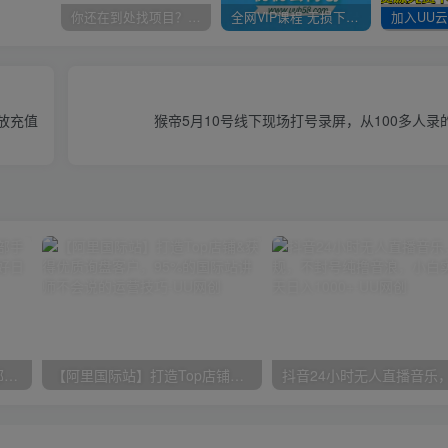
你还在到处找项目？还在当韭菜？我靠卖项目一个月收入5万+，曾经我也是个失败者。
全网VIP课程 无损下载~
放充值
猴帝5月10号线下现场打号录屏，从100多人录
小红书最新拉新野路子，一部手机即可操作，一单15块，做得好日入2000+
【阿里国际站】打造Top店铺&获得优质询盘客户，​95%的国际站讲师不会说的运营技巧