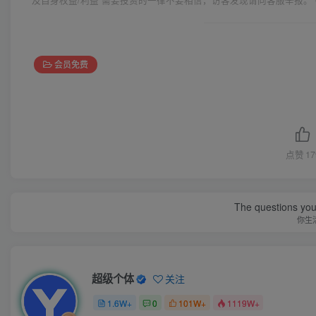
会员免费
点赞
17
The questions you 
你生
超级个体
关注
1.6W+
0
101W+
1119W+