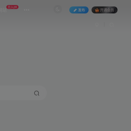
日入2K
网站
发布
开通会员