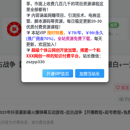
享，市面上收费几百几千的项目资源课程这
里全部都有！
🔰 内容涵盖网赚项目、引流技术、电商运
营、脚本源码等资源，每日稳定更新20-30
VIP推广
招募站长
70%分佣
推荐
优质付费资源课程！
🔰 本站VIP
限时特惠，
￥79/年，￥99/永久
会员专属推广链接
搭建同款网站，自己当老板
(推广佣金70%)，
全站资源免费下载，
每天
更新，欢迎加入！
🔰
超级个体云网创开放加盟，搭建一个和
XXX网创一样的知识付费平台，
站长微信：
zszpp330
远古战争【开播教程+起号教程+兔费对接报白+
开通VIP会员
加盟当站长
关注
71
此内容为付费阅读，请付费后查看