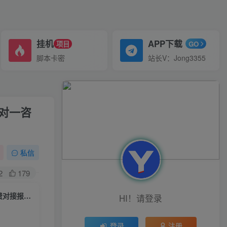
挂机
APP下载
项目
GO
脚本卡密
站长V：Jong3355
一对一咨
私信
2
179
2023年抖音最新最火爆弹幕互动游戏–远古战争【开播教程+起号教程+兔费对接报白+一对一咨询服务+直播间搭建指导】
HI！请登录
登录
注册