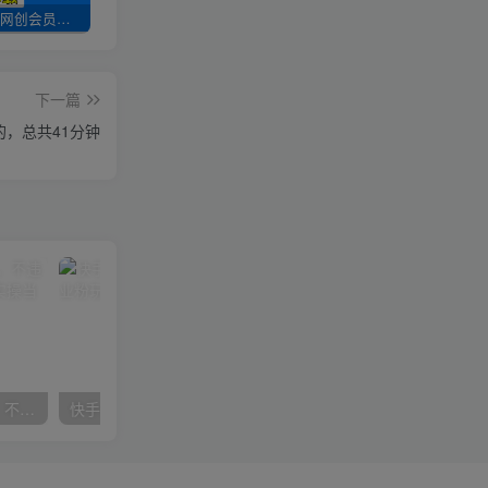
加入UU云网创会员，全站资源免费学习。
UU云网创【VIP会员专属交流群】
加盟UU云网创，搭建同款项目资源站，实现日入2000+
下一篇
的，总共41分钟
抖音24小时无人直播音乐，不违规，不封号纯撸音浪，小白实操当天日入1000+
快手美女组合收益拼图引流，创业粉玩法，单日引流50+