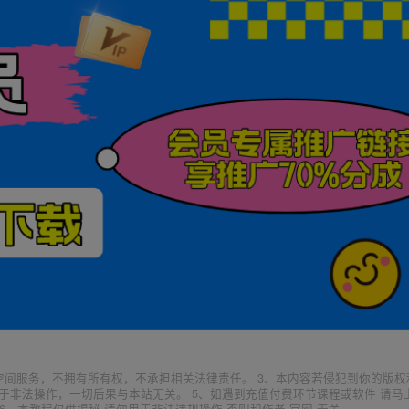
空间服务，不拥有所有权，不承担相关法律责任。 3、本内容若侵犯到你的版权
于非法操作，一切后果与本站无关。 5、如遇到充值付费环节课程或软件 请马
6、本教程仅供揭秘 请勿用于非法违规操作 否则和作者 官网 无关