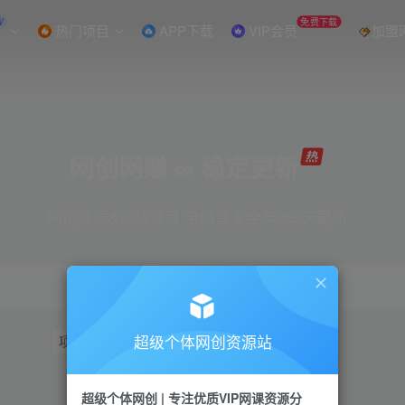
W
免费下载
热门项目
APP下载
VIP会员
加盟
网创网赚 ∞ 稳定更新
网创资源&实战项目 全网首发全年365天更新
超级个体网创资源站
项目
抖音
引流
短视频
小红书
视频号
超级个体网创 | 专注优质VIP网课资源分