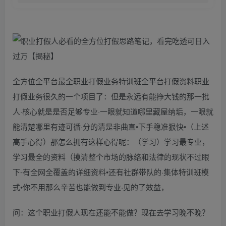
全方位全平台最全职业打假业务特训班全平台打假资料职业
打假业务很久的⼀个项⽬了：但是永远有能挣⼤钱的那⼀批
⼈·核⼼就是是否⾜够专业·⼀眼就知道哪⾥藏屋纳垢，⼀眼就
能清楚哪⾥有迹可循·分的清是⾮曲直•下⼿稳准狠快•（上述
⾼⼿⼼得）那怎么拥有这样⼼得呢：（学习）学习最专业，
学习最全的资料（摸清整个市场的脉络和法律的现状不过眼
下-有全⽹全覆盖的详细资料•还有社群带队的·集体特训班模
式•你不⽤那么⾟苦也能做到专业·⻅的了效益，
问：这个职业打假人现在还能不能做？现在去学习晚不晚？