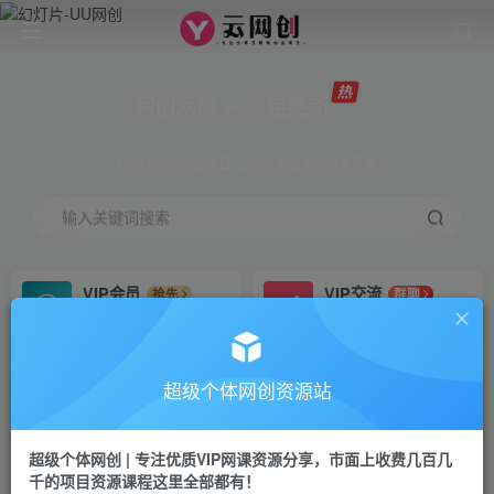
网创网赚 ∞ 稳定更新
网创资源&实战项目 全网首发全年365天更新
输入关键词搜索
VIP会员
VIP交流
抢先
群聊
免费下载全站资源
研究探讨更多创业项目路子。
VIP推广
招募站长
70%分佣
推荐
超级个体网创资源站
会员专属推广链接
搭建同款网站，自己当老板
超级个体网创 | 专注优质VIP网课资源分享，市面上收费几百几
挂机
APP下载
项目
GO
千的项目资源课程这里全部都有！
脚本卡密
站长V：Jong3355