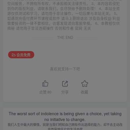
空间服务，不拥有所有权，不承担相关法律责任。 3、本内容若侵犯
到你的版权利益，请联系我们，会尽快给予删除处理！ 4、本站全资
源仅供测试和学习，请勿用于非法操作，一切后果与本站无关。 5、
如遇到充值付费环节课程或软件 请马上删除退出 涉及自身权益/利益
需要投资的一律不要相信，访客发现请向客服举报。 6、本教程仅供
揭秘 请勿用于非法违规操作 否则和作者 官网 无关
THE END
会员免费
喜欢就支持一下吧
点赞
80
分享
收藏
The worst sort of indolence is being given a choice, yet taking
no initiative to change.
我们人生中最大的懒惰，就是当我们明知自己拥有作出选择的能力，却不去主动改
变而是放任它的生活态度