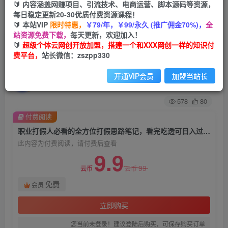
🔰 内容涵盖网赚项目、引流技术、电商运营、脚本源码等资源，
每日稳定更新20-30优质付费资源课程！
首页
创业课程
会员免费
正文
🔰 本站VIP
限时特惠，
￥79/年，￥99/永久 (推广佣金70%)，
全
站资源免费下载，
每天更新，欢迎加入！
职业打假人必看的全方位打假思路笔记，看完吃透
🔰
超级个体云网创开放加盟，搭建一个和XXX网创一样的知识付
费平台，
站长微信：zszpp330
可日入过万【揭秘】
开通VIP会员
加盟当站长
超级个体
关注
私信
2年前发布
578
80
付费阅读
职业打假人必看的全方位打假思路笔记，看完吃透可日入过万【揭秘】
此内容为付费阅读，请付费后查看
9.9
99
云币
云币
免费
会员
立即购买
您当前未登录！建议登陆后购买，可保存购买订单