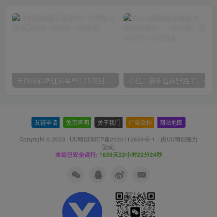
无限接码撸红包单号0.75项目无偿分享给你【揭秘】
小红
友链申请
-
免责声明
-
关于我们
-
广告合作
-
网站地图
Copyright © 2023 ·
UU网创闽ICP备2025115559号-1
· 由
UU网创
强力
驱动.
本站已安全运行:
1639天22小时22分25秒