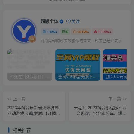
超级个体
关注
1.6W+
0
101W+
1119W+
别再用你的过去欺骗你的未来，过去已经过去了
你还在到处找项目？还在当韭菜？我靠卖项目一个月收入5万+，曾经我也是个失败者。
全网VIP课程 无损下载~
上一篇
下一篇
2023年抖音最新最火爆弹幕
云老师·2023抖音小程序专业
互动游戏–超能跑跑【开播教
变现课，含经验分享、爆发
程+起号教程+兔费对接报白
趋势、变现逻辑、养高权重
+一对一咨询服务+直播间搭
号、剪辑实操等
相关推荐
建指导】