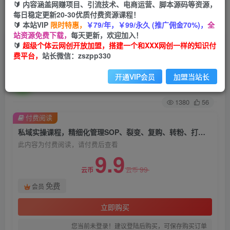
🔰 内容涵盖网赚项目、引流技术、电商运营、脚本源码等资源，
每日稳定更新20-30优质付费资源课程！
首页
创业课程
会员免费
正文
🔰 本站VIP
限时特惠，
￥79/年，￥99/永久 (推广佣金70%)，
全
站资源免费下载，
每天更新，欢迎加入！
私域实操课程，精细化管理SOP、裂变、复购、转
🔰
超级个体云网创开放加盟，搭建一个和XXX网创一样的知识付
费平台，
站长微信：zszpp330
粉、打造个人IP，解决私域增量变现问题
开通VIP会员
加盟当站长
超级个体
关注
私信
2年前发布
1380
56
付费阅读
私域实操课程，精细化管理SOP、裂变、复购、转粉、打造个人IP，解决私域增量变现问题
此内容为付费阅读，请付费后查看
9.9
99
云币
云币
免费
会员
立即购买
您当前未登录！建议登陆后购买，可保存购买订单