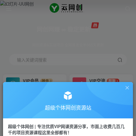
网创网赚 ∞ 稳定更新
网创资源&实战项目 全网首发全年365天更新
输入关键词搜索
VIP会员
VIP交流
抢先
群聊
免费下载全站资源
研究探讨更多创业项目路子。
VIP推广
招募站长
70%分佣
推荐
超级个体网创资源站
会员专属推广链接
搭建同款网站，自己当老板
超级个体网创 | 专注优质VIP网课资源分享，市面上收费几百几
挂机
APP下载
项目
GO
千的项目资源课程这里全部都有！
脚本卡密
站长V：Jong3355