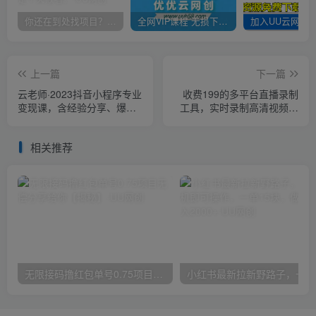
你还在到处找项目？还在当韭菜？我靠卖项目一个月收入5万+，曾经我也是个失败者。
全网VIP课程 无损下载~
上一篇
下一篇
云老师·2023抖音小程序专业
收费199的多平台直播录制
变现课，含经验分享、爆发
工具，实时录制高清视频自
趋势、变现逻辑、养高权重
动下载【软件+详细教程】
号、剪辑实操等
相关推荐
无限接码撸红包单号0.75项目无偿分享给你【揭秘】
小红