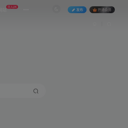
日入2K
网站
发布
开通会员