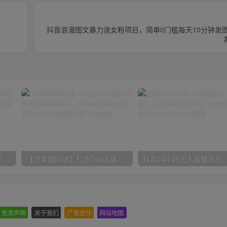
抖音浪漫图文暴力涨女粉项目，简单0门槛每天10分钟发图
小红书最新拉新野路子，一部手机即可操作，一单15块，做得好日入2000+
【阿里国际站】打造Top店铺&获得优质询盘客户，​95%的国际站讲师不会说的运营技巧
免责声明
-
关于我们
-
广告合作
-
网站地图