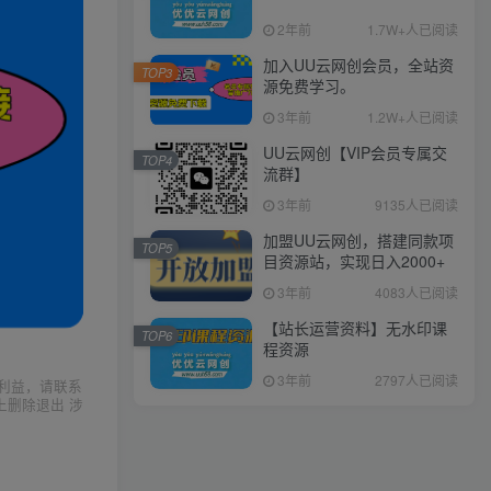
2年前
1.7W+人已阅读
加入UU云网创会员，全站资
TOP3
源免费学习。
3年前
1.2W+人已阅读
UU云网创【VIP会员专属交
TOP4
流群】
3年前
9135人已阅读
加盟UU云网创，搭建同款项
TOP5
目资源站，实现日入2000+
3年前
4083人已阅读
【站长运营资料】无水印课
TOP6
程资源
3年前
2797人已阅读
利益，请联系
上删除退出 涉