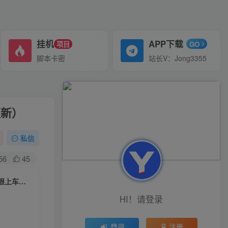
挂机
APP下载
项目
GO
脚本卡密
站长V：Jong3355
更新）
私信
56
45
久久疯牛2023年纯自然流起号课程，老杨是把自然流玩明白的人，可以闭眼上车（5月更新）
HI！请登录
登录
注册