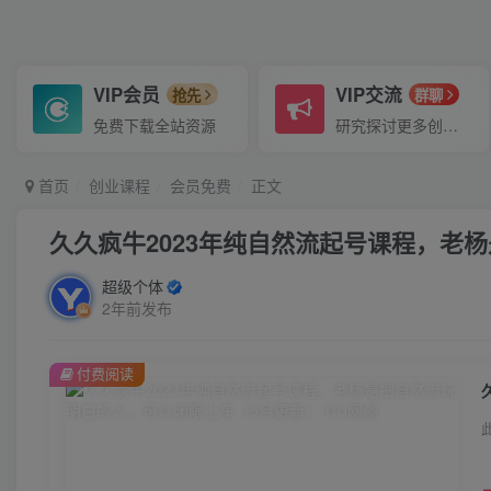
VIP会员
VIP交流
抢先
群聊
免费下载全站资源
研究探讨更多创业项目路子。
首页
创业课程
会员免费
正文
久久疯牛2023年纯自然流起号课程，老
超级个体
2年前发布
付费阅读