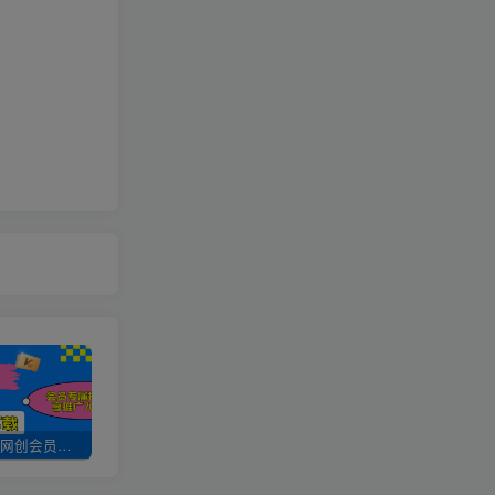
加入UU云网创会员，全站资源免费学习。
UU云网创【VIP会员专属交流群】
加盟UU云网创，搭建同款项目资源站，实现日入2000+