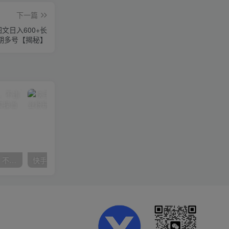
下一篇
文日入600+长
期多号【揭秘】
抖音24小时无人直播音乐，不违规，不封号纯撸音浪，小白实操当天日入1000+
快手美女组合收益拼图引流，创业粉玩法，单日引流50+