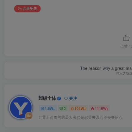
会员免费
点赞
4
The reason why a great man 
伟人之所
超级个体
关注
1.6W+
0
101W+
1119W+
世界上对勇气的最大考验是忍受失败而不丧失信心