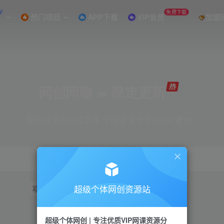
W
免费下载
热门项目
APP下载
VIP会员
加盟
网创网赚 ∞ 稳定更新
网创资源&实战项目 全网首发全年365天更新
超级个体网创资源站
项目
抖音
引流
短视频
小红书
视频号
超级个体网创 | 专注优质VIP网课资源分