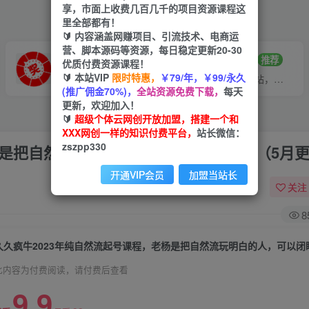
享，市面上收费几百几千的项目资源课程这
里全部都有！
🔰 内容涵盖网赚项目、引流技术、电商运
营、脚本源码等资源，每日稳定更新20-30
VIP推广
招募站长
70%分佣
推荐
优质付费资源课程！
🔰 本站VIP
限时特惠，
￥79/年，￥99/永久
会员专属推广链接
搭建同款网站，自己当老板
(推广佣金70%)，
全站资源免费下载，
每天
更新，欢迎加入！
🔰
超级个体云网创开放加盟，搭建一个和
XXX网创一样的知识付费平台，
站长微信：
zszpp330
杨是把自然流玩明白的人，可以闭眼上车（5月
开通VIP会员
加盟当站长
关注
8
此内容为付费阅读，请付费后查看
9.9