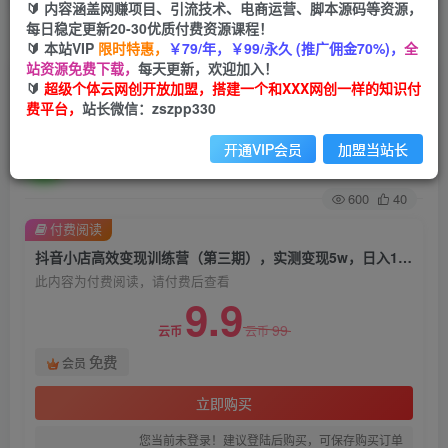
🔰 内容涵盖网赚项目、引流技术、电商运营、脚本源码等资源，
每日稳定更新20-30优质付费资源课程！
首页
创业课程
会员免费
正文
🔰 本站VIP
限时特惠，
￥79/年，￥99/永久 (推广佣金70%)，
全
站资源免费下载，
每天更新，欢迎加入！
抖音小店高效变现训练营（第三期），实测变现
🔰
超级个体云网创开放加盟，搭建一个和XXX网创一样的知识付
费平台，
站长微信：zszpp330
5w，日入1000【揭秘】
开通VIP会员
加盟当站长
超级个体
关注
私信
2年前发布
600
40
付费阅读
抖音小店高效变现训练营（第三期），实测变现5w，日入1000【揭秘】
此内容为付费阅读，请付费后查看
9.9
99
云币
云币
免费
会员
立即购买
您当前未登录！建议登陆后购买，可保存购买订单