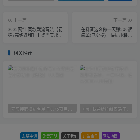
上一篇
下一篇
2023网红·同款截流玩法【初
在抖音这么做一天赚300很
级+高级课程】上架当天出单
简单(已实操)，快抖小程序
当月破10w+持续爆单
变现拆解【揭秘】
相关推荐
无限接码撸红包单号0.75项目无偿分享给你【揭秘】
小红
友链申请
-
免责声明
-
关于我们
-
广告合作
-
网站地图