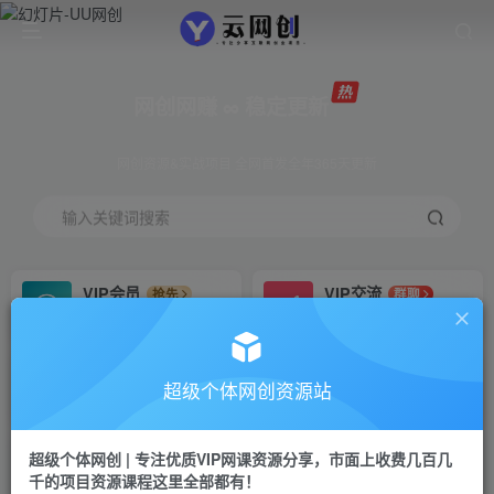
网创网赚 ∞ 稳定更新
网创资源&实战项目 全网首发全年365天更新
输入关键词搜索
VIP会员
VIP交流
抢先
群聊
免费下载全站资源
研究探讨更多创业项目路子。
VIP推广
招募站长
70%分佣
推荐
超级个体网创资源站
会员专属推广链接
搭建同款网站，自己当老板
超级个体网创 | 专注优质VIP网课资源分享，市面上收费几百几
挂机
APP下载
项目
GO
千的项目资源课程这里全部都有！
脚本卡密
站长V：Jong3355