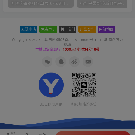
无限接码撸红包单号0.75项目无偿分享给你【揭秘】
小红
友链申请
-
免责声明
-
关于我们
-
广告合作
-
网站地图
Copyright © 2023 ·
UU网创闽ICP备2025115559号-1
· 由
UU网创
强力
驱动.
本站已安全运行:
1639天1小时34分18秒
扫码加站长微信
UU云网创系统
3.0
181