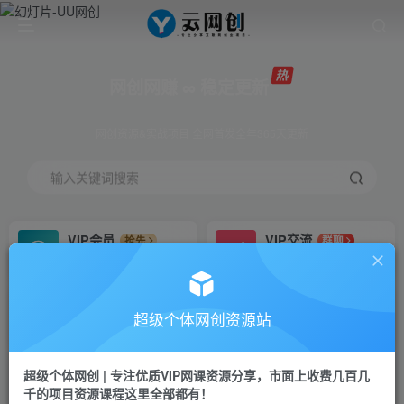
网创网赚 ∞ 稳定更新
网创资源&实战项目 全网首发全年365天更新
输入关键词搜索
VIP会员
VIP交流
抢先
群聊
免费下载全站资源
研究探讨更多创业项目路子。
VIP推广
招募站长
70%分佣
推荐
超级个体网创资源站
会员专属推广链接
搭建同款网站，自己当老板
超级个体网创 | 专注优质VIP网课资源分享，市面上收费几百几
挂机
APP下载
项目
GO
千的项目资源课程这里全部都有！
脚本卡密
站长V：Jong3355