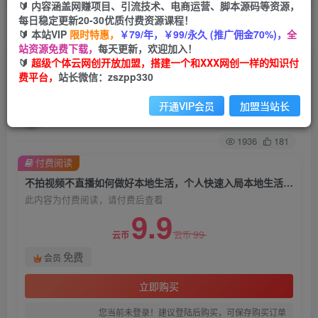
🔰 内容涵盖网赚项目、引流技术、电商运营、脚本源码等资源，
每日稳定更新20-30优质付费资源课程！
首页
创业课程
会员免费
正文
🔰 本站VIP
限时特惠，
￥79/年，￥99/永久 (推广佣金70%)，
全
站资源免费下载，
每天更新，欢迎加入！
不拍视频不直播如何做好本地生活，个人快速入局
🔰
超级个体云网创开放加盟，搭建一个和XXX网创一样的知识付
费平台，
站长微信：zszpp330
本地生活必学课
开通VIP会员
加盟当站长
超级个体
关注
私信
2年前发布
1936
181
付费阅读
不拍视频不直播如何做好本地生活，个人快速入局本地生活必学课
此内容为付费阅读，请付费后查看
9.9
99
云币
云币
免费
会员
立即购买
您当前未登录！建议登陆后购买，可保存购买订单