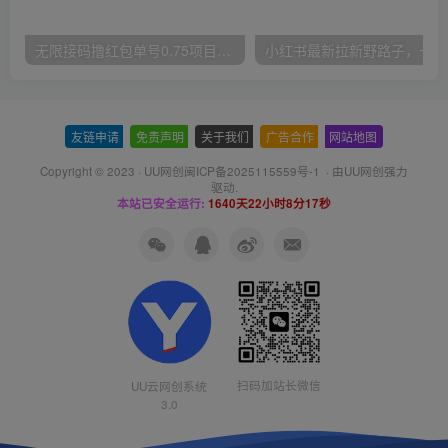
无限接码撸红包单号0.75项目无偿分享给你【揭秘】
小红
友链申请
-
免责声明
-
关于我们
-
广告合作
-
网站地图
Copyright © 2023 ·
UU网创闽ICP备2025115559号-1
· 由
UU网创
强力
驱动.
本站已安全运行:
1640天22小时8分17秒
扫码加站长微信
UU云网创系统
3.0