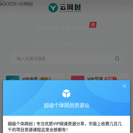
网创网赚 ∞ 稳定更新
网创资源&实战项目 全网首发全年365天更新
输入关键词搜索
VIP会员
VIP交流
抢先
群聊
免费下载全站资源
研究探讨更多创业项目路子。
VIP推广
招募站长
70%分佣
推荐
超级个体网创资源站
会员专属推广链接
搭建同款网站，自己当老板
超级个体网创 | 专注优质VIP网课资源分享，市面上收费几百几
挂机
APP下载
项目
GO
千的项目资源课程这里全部都有！
脚本卡密
站长V：Jong3355