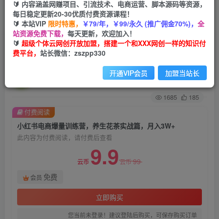
🔰 内容涵盖网赚项目、引流技术、电商运营、脚本源码等资源，
每日稳定更新20-30优质付费资源课程！
首页
创业课程
会员免费
正文
🔰 本站VIP
限时特惠，
￥79/年，￥99/永久 (推广佣金70%)，
全
站资源免费下载，
每天更新，欢迎加入！
小红书电商爆量训练营，养生花茶实战篇，月入
🔰
超级个体云网创开放加盟，搭建一个和XXX网创一样的知识付
费平台，
站长微信：zszpp330
3W+
开通VIP会员
加盟当站长
超级个体
关注
私信
2年前发布
1685
185
付费阅读
小红书电商爆量训练营，养生花茶实战篇，月入3W+
此内容为付费阅读，请付费后查看
9.9
99
云币
云币
免费
会员
立即购买
您当前未登录！建议登陆后购买，可保存购买订单