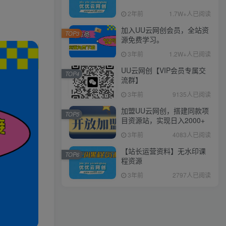
2年前
1.7W+人已阅读
加入UU云网创会员，全站资
TOP3
源免费学习。
3年前
1.2W+人已阅读
UU云网创【VIP会员专属交
TOP4
流群】
3年前
9135人已阅读
加盟UU云网创，搭建同款项
TOP5
目资源站，实现日入2000+
3年前
4083人已阅读
【站长运营资料】无水印课
TOP6
程资源
3年前
2797人已阅读