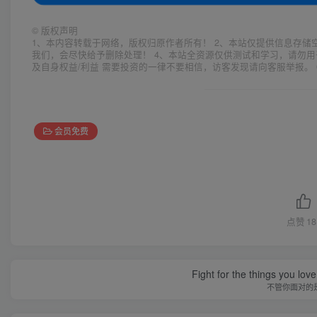
©
版权声明
1、本内容转载于网络，版权归原作者所有！ 2、本站仅提供信息存储
我们，会尽快给予删除处理！ 4、本站全资源仅供测试和学习，请勿用
及自身权益/利益 需要投资的一律不要相信，访客发现请向客服举报。 
会员免费
点赞
18
Fight for the things you love
不管你面对的