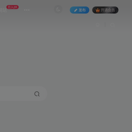
日入2K
网站
发布
开通会员