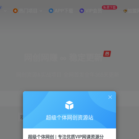
W
免费下载
热门项目
APP下载
VIP会员
加盟
网创网赚 ∞ 稳定更新
网创资源&实战项目 全网首发全年365天更新
超级个体网创资源站
项目
抖音
引流
短视频
小红书
视频号
超级个体网创 | 专注优质VIP网课资源分