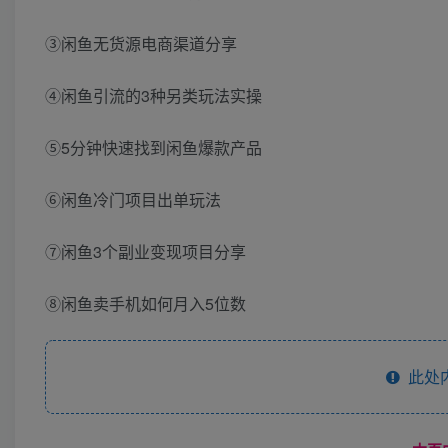
③闲鱼无货源电商渠道分享
④闲鱼引流的3种另类玩法实操
⑤5分钟快速找到闲鱼爆款产品
⑥闲鱼冷门项目出单玩法
⑦闲鱼3个副业变现项目分享
⑧闲鱼卖手机如何月入5位数
此处