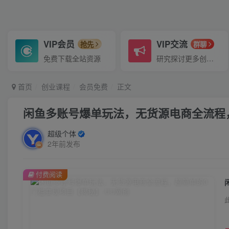
VIP会员
VIP交流
抢先
群聊
免费下载全站资源
研究探讨更多创业项目路子。
首页
创业课程
会员免费
正文
闲鱼多账号爆单玩法，无货源电商全流程
超级个体
2年前发布
付费阅读