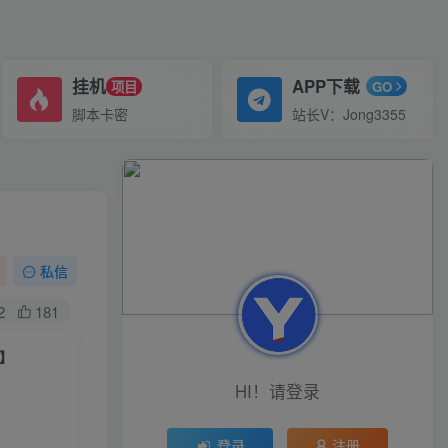
挂机
APP下载
项目
GO
脚本卡密
站长V：Jong3355
私信
2
181
】
HI！请登录
登录
注册