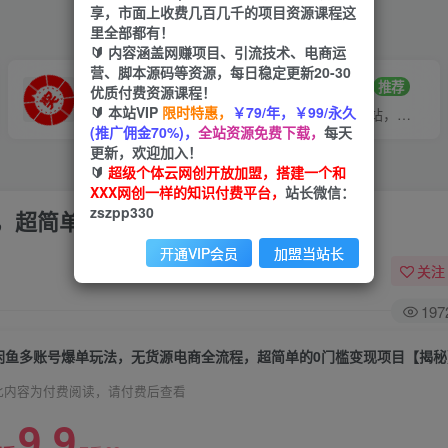
享，市面上收费几百几千的项目资源课程这
里全部都有！
🔰 内容涵盖网赚项目、引流技术、电商运
营、脚本源码等资源，每日稳定更新20-30
VIP推广
招募站长
70%分佣
推荐
优质付费资源课程！
🔰 本站VIP
限时特惠，
￥79/年，￥99/永久
会员专属推广链接
搭建同款网站，自己当老板
(推广佣金70%)，
全站资源免费下载，
每天
更新，欢迎加入！
🔰
超级个体云网创开放加盟，搭建一个和
XXX网创一样的知识付费平台，
站长微信：
zszpp330
，超简单的0门槛变现项目【揭秘】
开通VIP会员
加盟当站长
关注
197
闲鱼多账号爆单玩法，无货源电商全流程，超简单的0门槛变现项目【揭秘
此内容为付费阅读，请付费后查看
9.9