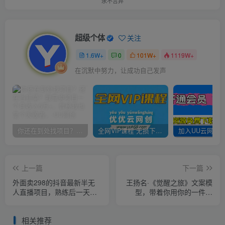
永不言弃
超级个体
关注
1.6W+
0
101W+
1119W+
在沉默中努力，让成功自己发声
你还在到处找项目？还在当韭菜？我靠卖项目一个月收入5万+，曾经我也是个失败者。
全网VIP课程 无损下载~
上一篇
下一篇
外面卖298的抖音最新半无
王扬名·《觉醒之旅》文案模
人直播项目，熟练后一天
型，​带着你用你的一件小
100-1000
事，对自己有意义的短视频
文案
相关推荐