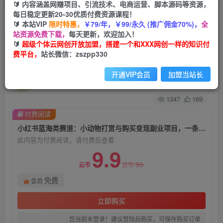
🔰 内容涵盖网赚项目、引流技术、电商运营、脚本源码等资源，
每日稳定更新20-30优质付费资源课程！
首页
创业课程
会员免费
正文
🔰 本站VIP
限时特惠，
￥79/年，￥99/永久 (推广佣金70%)，
全
站资源免费下载，
每天更新，欢迎加入！
小红书蓝海类赛道：小动物打赏与购买变现副业项
🔰
超级个体云网创开放加盟，搭建一个和XXX网创一样的知识付
费平台，
站长微信：zszpp330
目，一条龙玩法分享给你！
开通VIP会员
加盟当站长
超级个体
关注
私信
2年前发布
1347
169
付费阅读
小红书蓝海类赛道：小动物打赏与购买变现副业项目，一条龙玩法分享给你！
此内容为付费阅读，请付费后查看
9.9
99
云币
云币
免费
会员
立即购买
您当前未登录！建议登陆后购买，可保存购买订单