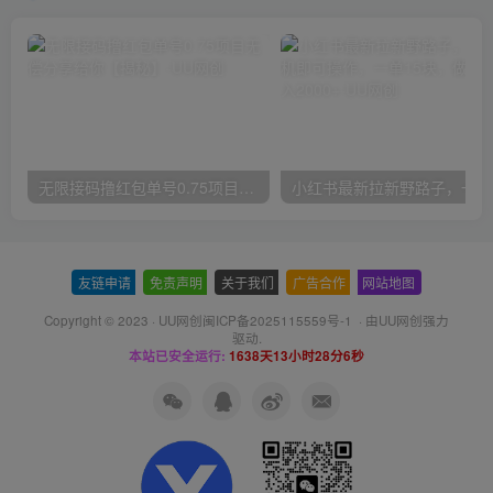
无限接码撸红包单号0.75项目无偿分享给你【揭秘】
小红
友链申请
-
免责声明
-
关于我们
-
广告合作
-
网站地图
Copyright © 2023 ·
UU网创闽ICP备2025115559号-1
· 由
UU网创
强力
驱动.
本站已安全运行:
1638天13小时28分7秒