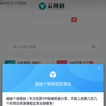
网创网赚 ∞ 稳定更新
网创资源&实战项目 全网首发全年365天更新
输入关键词搜索
VIP会员
VIP交流
抢先
群聊
免费下载全站资源
研究探讨更多创业项目路子。
VIP推广
招募站长
70%分佣
推荐
超级个体网创资源站
会员专属推广链接
搭建同款网站，自己当老板
超级个体网创 | 专注优质VIP网课资源分享，市面上收费几百几
挂机
APP下载
项目
GO
千的项目资源课程这里全部都有！
脚本卡密
站长V：Jong3355