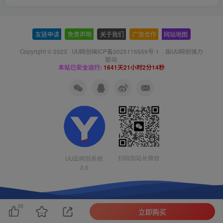
友链申请
-
免责声明
-
关于我们
-
广告合作
-
网站地图
Copyright © 2023 ·
UU网创闽ICP备2025115559号-1
· 由
UU网创
强力
驱动.
本站已安全运行:
1641天21小时2分15秒
扫码加站长微信
UU云网创系统
3.0
38
立即购买