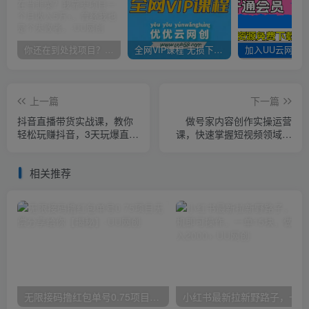
你还在到处找项目？还在当韭菜？我靠卖项目一个月收入5万+，曾经我也是个失败者。
全网VIP课程 无损下载~
上一篇
下一篇
抖音直播带货实战课，教你
做号家内容创作实操运营
轻松玩赚抖音，3天玩爆直播
课，快速掌握短视频领域，
间
洞察短视频新玩法
相关推荐
无限接码撸红包单号0.75项目无偿分享给你【揭秘】
小红