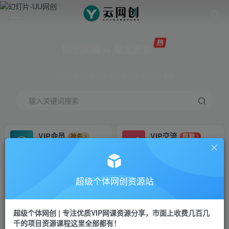
网创网赚 ∞ 稳定更新
网创资源&实战项目 全网首发全年365天更新
输入关键词搜索
VIP会员
VIP交流
抢先
群聊
免费下载全站资源
研究探讨更多创业项目路子。
VIP推广
招募站长
70%分佣
推荐
超级个体网创资源站
会员专属推广链接
搭建同款网站，自己当老板
超级个体网创 | 专注优质VIP网课资源分享，市面上收费几百几
挂机
APP下载
项目
GO
千的项目资源课程这里全部都有！
脚本卡密
站长V：Jong3355