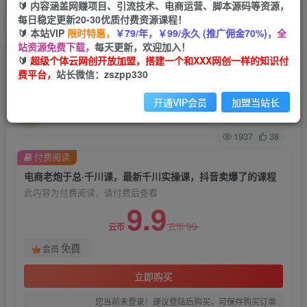
🔰 内容涵盖网赚项目、引流技术、电商运营、脚本源码等资源，
每日稳定更新20-30优质付费资源课程！
首页
创业课程
会员免费
正文
🔰 本站VIP
限时特惠，
￥79/年，￥99/永久 (推广佣金70%)，
全
站资源免费下载，
每天更新，欢迎加入！
电商老炮于总·千川课，最新千川实操课，抖音卖
🔰
超级个体云网创开放加盟，搭建一个和XXX网创一样的知识付
费平台，
站长微信：zszpp330
爆了的课程
开通VIP会员
加盟当站长
超级个体
关注
私信
2年前发布
1937
38
付费阅读
电商老炮于总·千川课，最新千川实操课，抖音卖爆了的课程
此内容为付费阅读，请付费后查看
9.9
99
云币
云币
免费
会员
立即购买
您当前未登录！建议登陆后购买，可保存购买订单