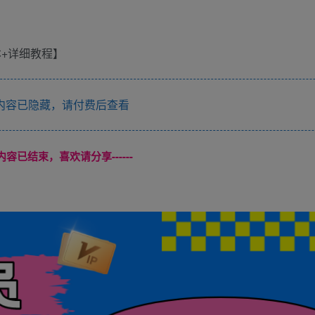
内容已隐藏，请付费后查看
本页内容已结束，喜欢请分享------