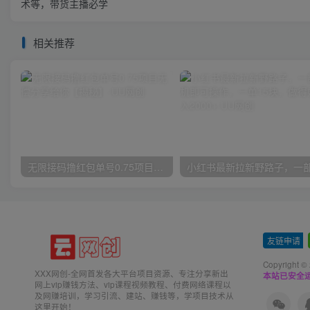
术等，带货主播必学
相关推荐
无限接码撸红包单号0.75项目无偿分享给你【揭秘】
友链申请
-
Copyright ©
XXX网创-全网首发各大平台项目资源、专注分享新出
本站已安全运
网上vip赚钱方法、vip课程视频教程、付费网络课程以
及网赚培训，学习引流、建站、赚钱等，学项目技术从
这里开始！