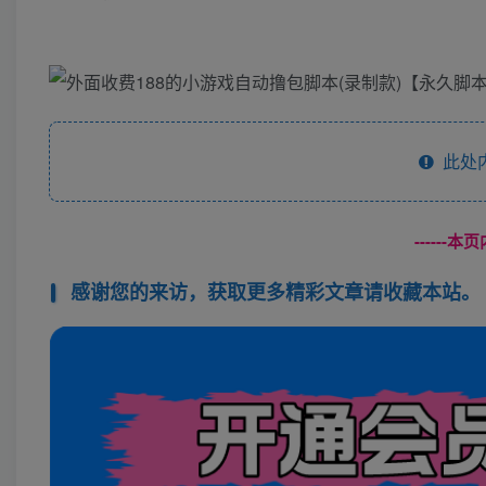
此处
------
感谢您的来访，获取更多精彩文章请收藏本站。