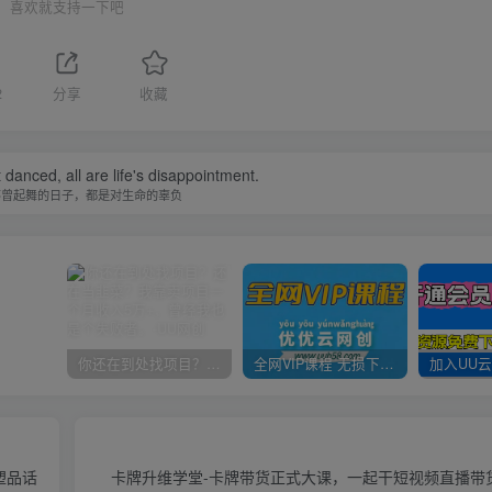
喜欢就支持一下吧
2
分享
收藏
danced, all are life's disappointment.
不曾起舞的日子，都是对生命的辜负
你还在到处找项目？还在当韭菜？我靠卖项目一个月收入5万+，曾经我也是个失败者。
全网VIP课程 无损下载~
塑品话
卡牌升维学堂-卡牌带货正式大课，一起干短视频直播带