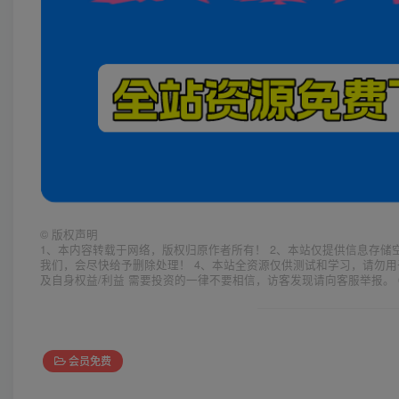
©
版权声明
1、本内容转载于网络，版权归原作者所有！ 2、本站仅提供信息存储
我们，会尽快给予删除处理！ 4、本站全资源仅供测试和学习，请勿用
及自身权益/利益 需要投资的一律不要相信，访客发现请向客服举报。 
会员免费