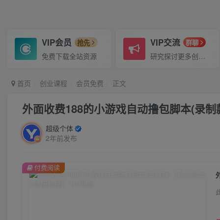
VIP会员
VIP交流
抢先
群聊
免费下载全站资源
研究探讨更多创业项目路子。
首页
创业课程
会员免费
正文
外面收费188的小游戏自动撸包脚本(录制
超级个体
2年前发布
付费阅读