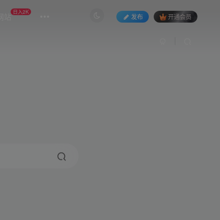
日入2K
网站
发布
开通会员