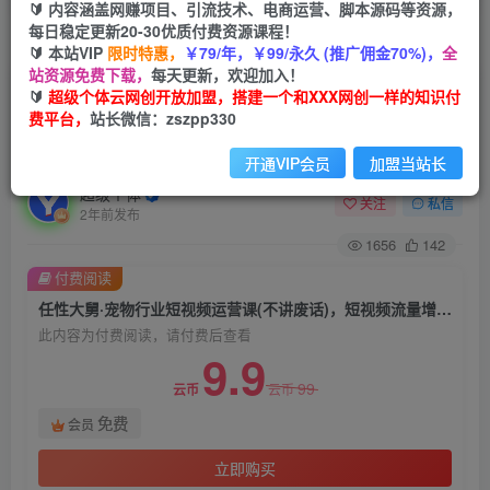
🔰 内容涵盖网赚项目、引流技术、电商运营、脚本源码等资源，
每日稳定更新20-30优质付费资源课程！
首页
创业课程
会员免费
正文
🔰 本站VIP
限时特惠，
￥79/年，￥99/永久 (推广佣金70%)，
全
站资源免费下载，
每天更新，欢迎加入！
任性大舅·宠物行业短视频运营课(不讲废话)，短视
🔰
超级个体云网创开放加盟，搭建一个和XXX网创一样的知识付
费平台，
站长微信：zszpp330
频流量增长的一层窗户纸，解决流量焦虑&实现降
本增效
开通VIP会员
加盟当站长
超级个体
关注
私信
2年前发布
1656
142
付费阅读
任性大舅·宠物行业短视频运营课(不讲废话)，短视频流量增长的一层窗户纸，解决流量焦虑&实现降本增效
此内容为付费阅读，请付费后查看
9.9
99
云币
云币
免费
会员
立即购买