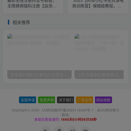
最新无限注册抖音号教程，
2023【阿本小红书无货源电
无限换绑接码注册【自测，
商训练营】保姆级教程，从0
随时可能失效】
到1，3天全盘掌握，轻松日
入300+
相关推荐
无限接码撸红包单号0.75项目无偿分享给你【揭秘】
小红
友链申请
-
免责声明
-
关于我们
-
广告合作
-
网站地图
Copyright © 2023 ·
UU网创闽ICP备2025115559号-1
· 由
UU网创
强力
驱动.
本站已安全运行:
1640天0小时56分39秒