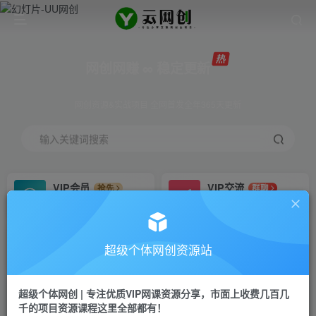
网创网赚 ∞ 稳定更新
网创资源&实战项目 全网首发全年365天更新
输入关键词搜索
VIP会员
VIP交流
抢先
群聊
免费下载全站资源
研究探讨更多创业项目路子。
VIP推广
招募站长
70%分佣
推荐
超级个体网创资源站
会员专属推广链接
搭建同款网站，自己当老板
超级个体网创 | 专注优质VIP网课资源分享，市面上收费几百几
挂机
APP下载
项目
GO
千的项目资源课程这里全部都有！
脚本卡密
站长V：Jong3355