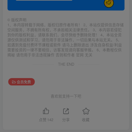
©
版权声明
1、本内容转载于网络，版权归原作者所有！ 2、本站仅提供信息存储
空间服务，不拥有所有权，不承担相关法律责任。 3、本内容若侵犯
到你的版权利益，请联系我们，会尽快给予删除处理！ 4、本站全资
源仅供测试和学习，请勿用于非法操作，一切后果与本站无关。 5、
如遇到充值付费环节课程或软件 请马上删除退出 涉及自身权益/利益
需要投资的一律不要相信，访客发现请向客服举报。 6、本教程仅供
揭秘 请勿用于非法违规操作 否则和作者 官网 无关
THE END
会员免费
喜欢就支持一下吧
点赞
142
分享
收藏