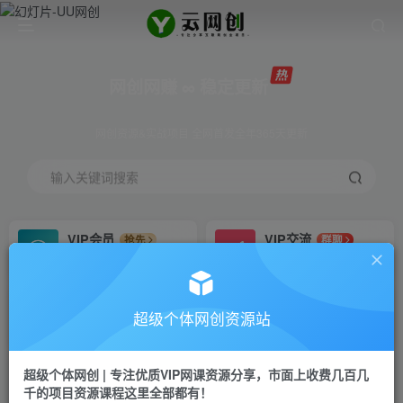
网创网赚 ∞ 稳定更新
网创资源&实战项目 全网首发全年365天更新
输入关键词搜索
VIP会员
VIP交流
抢先
群聊
免费下载全站资源
研究探讨更多创业项目路子。
VIP推广
招募站长
70%分佣
推荐
超级个体网创资源站
会员专属推广链接
搭建同款网站，自己当老板
超级个体网创 | 专注优质VIP网课资源分享，市面上收费几百几
挂机
APP下载
项目
GO
千的项目资源课程这里全部都有！
脚本卡密
站长V：Jong3355