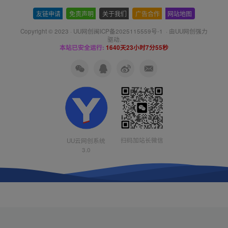
友链申请
-
免责声明
-
关于我们
-
广告合作
-
网站地图
Copyright © 2023 ·
UU网创闽ICP备2025115559号-1
· 由
UU网创
强力
驱动.
本站已安全运行:
1640天23小时7分55秒
扫码加站长微信
UU云网创系统
3.0