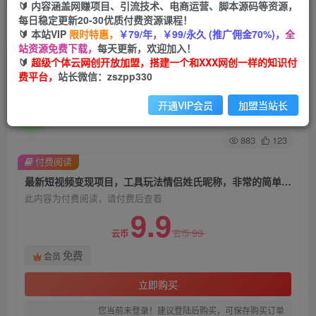
🔰 内容涵盖网赚项目、引流技术、电商运营、脚本源码等资源，
每日稳定更新20-30优质付费资源课程！
首页
创业课程
会员免费
正文
🔰 本站VIP
限时特惠，
￥79/年，￥99/永久 (推广佣金70%)，
全
站资源免费下载，
每天更新，欢迎加入！
最新短视频变现项目，工具玩法情侣姓氏昵称，非
🔰
超级个体云网创开放加盟，搭建一个和XXX网创一样的知识付
费平台，
站长微信：zszpp330
常的简单暴力，适合宝妈学生兼职做【详细教程】
开通VIP会员
加盟当站长
超级个体
关注
私信
2年前发布
883
123
付费阅读
最新短视频变现项目，工具玩法情侣姓氏昵称，非常的简单暴力，适合宝妈学生兼职做【详细教程】
此内容为付费阅读，请付费后查看
9.9
99
云币
云币
免费
会员
立即购买
您当前未登录！建议登陆后购买，可保存购买订单