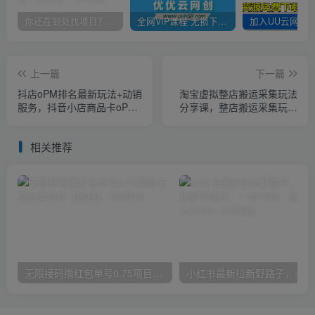
你还在到处找项目？还在当韭菜？我靠卖项目一个月收入5万+，曾经我也是个失败者。
全网VIP课程 无损下载~
上一篇
下一篇
抖店oPM排名最新玩法+动销
淘宝虚拟整店搬运采集玩法
服务，抖音小店商品卡oPM
分享课，整店搬运采集玩法
算法最新破解玩法，暴力卡
（5节课）
排名
相关推荐
无限接码撸红包单号0.75项目无偿分享给你【揭秘】
小红