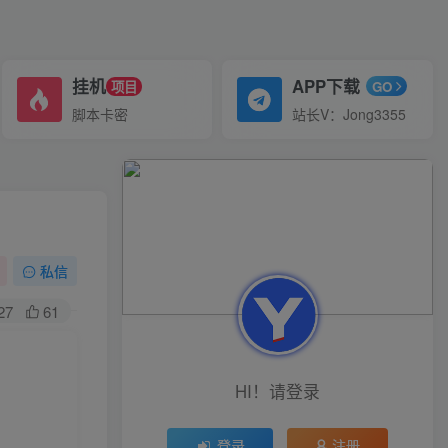
挂机
APP下载
项目
GO
脚本卡密
站长V：Jong3355
私信
27
61
HI！请登录
登录
注册