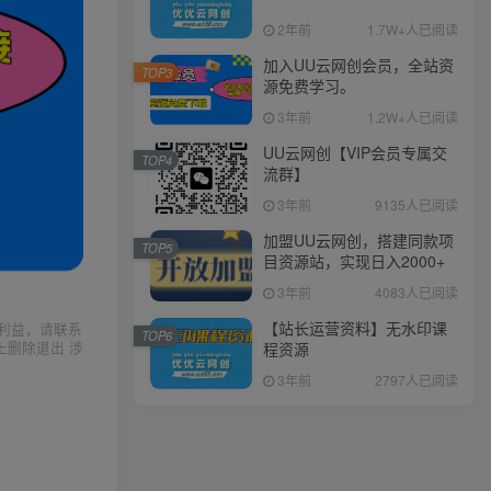
2年前
1.7W+人已阅读
加入UU云网创会员，全站资
TOP3
源免费学习。
3年前
1.2W+人已阅读
UU云网创【VIP会员专属交
TOP4
流群】
3年前
9135人已阅读
加盟UU云网创，搭建同款项
TOP5
目资源站，实现日入2000+
3年前
4083人已阅读
【站长运营资料】无水印课
利益，请联系
TOP6
上删除退出 涉
程资源
3年前
2797人已阅读