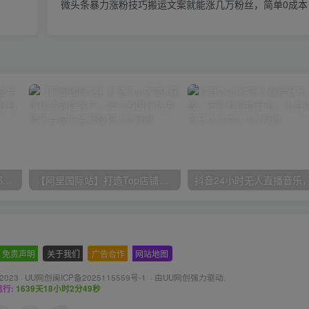
微头条暴力涨粉技巧搬运文案就能涨几万粉丝，简单0成本，
小红书最新拉新野路子，一部手机即可操作，一单15块，做得好日入2000+
【阿里国际站】打造Top店铺&获得优质询盘客户，​95%的国际站讲师不会说的运营技巧
免责声明
-
关于我们
-
广告合作
-
网站地图
 2023 ·
UU网创闽ICP备2025115559号-1
· 由
UU网创
强力驱动.
行:
1639天18小时2分50秒