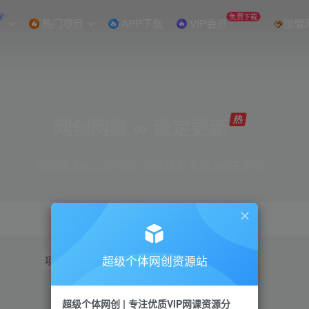
W
免费下载
热门项目
APP下载
VIP会员
加盟
网创网赚 ∞ 稳定更新
网创资源&实战项目 全网首发全年365天更新
超级个体网创资源站
项目
抖音
引流
短视频
小红书
视频号
超级个体网创 | 专注优质VIP网课资源分