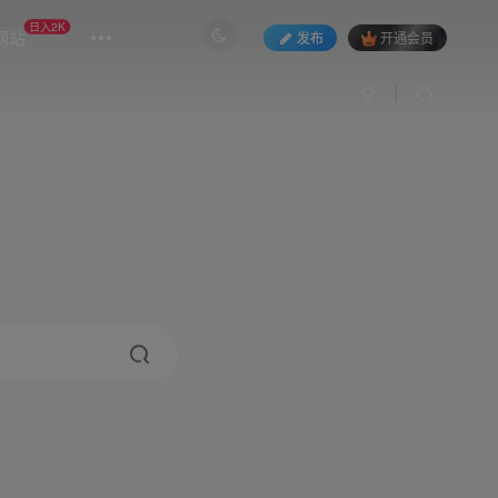
日入2K
网站
发布
开通会员