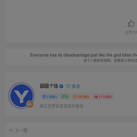
点赞
6
Everyone has its disadvantage just like the god bites t
每个人都会有缺陷，就像被上帝咬
超级个体
关注
1.6W+
0
101W+
1119W+
真正的梦就是现实的彼岸
上一篇