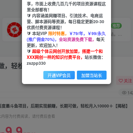
享，市面上收费几百几千的项目资源课程这
里全部都有！
🔰 内容涵盖网赚项目、引流技术、电商运
营、脚本源码等资源，每日稳定更新20-30
VIP推广
招募站长
70%分佣
推荐
优质付费资源课程！
🔰 本站VIP
限时特惠，
￥79/年，￥99/永久
会员专属推广链接
搭建同款网站，自己当老板
(推广佣金70%)，
全站资源免费下载，
每天
更新，欢迎加入！
🔰
超级个体云网创开放加盟，搭建一个和
XXX网创一样的知识付费平台，
站长微信：
zszpp330
，轻松月入10000＋【揭秘】
开通VIP会员
加盟当站长
关注
14
百度墨斗鱼项目，后期实现躺赚，长期可做，轻松月入10000＋【揭秘】
此内容为付费阅读，请付费后查看
9.9