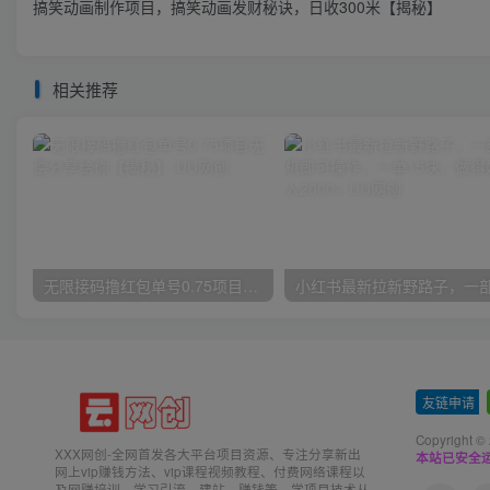
搞笑动画制作项目，搞笑动画发财秘诀，日收300米【揭秘】
相关推荐
无限接码撸红包单号0.75项目无偿分享给你【揭秘】
友链申请
-
Copyright ©
XXX网创-全网首发各大平台项目资源、专注分享新出
本站已安全运
网上vip赚钱方法、vip课程视频教程、付费网络课程以
及网赚培训，学习引流、建站、赚钱等，学项目技术从