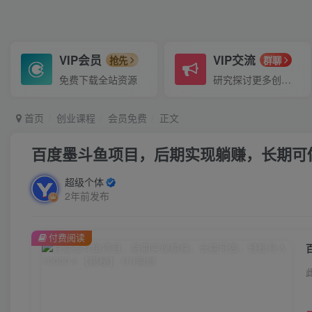
VIP会员
VIP交流
抢先
群聊
免费下载全站资源
研究探讨更多创业项目路子。
首页
创业课程
会员免费
正文
百度墨斗鱼项目，后期实现躺赚，长期可做
超级个体
2年前发布
付费阅读