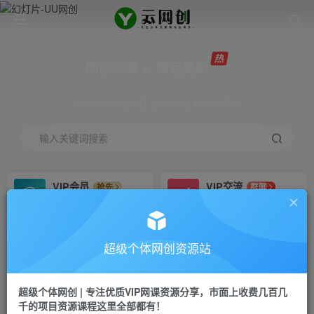
网创网赚 ∞ 稳定更新
网创资源&实战项目 全网首发全年365天更新
输入关键词搜索
VIP会员
VIP交流
抢先
群聊
免费下载全站资源
研究探讨更多创业项目路子。
VIP推广
招募站长
70%分佣
推荐
超级个体网创资源站
会员专属推广链接
搭建同款网站，自己当老板
超级个体网创 | 专注优质VIP网课资源分享，市面上收费几百几
挂机
APP下载
项目
GO
千的项目资源课程这里全部都有！
脚本卡密
站长V：Jong3355