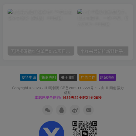
无限接码撸红包单号0.75项目无偿分享给你【揭秘】
小红
友链申请
-
免责声明
-
关于我们
-
广告合作
-
网站地图
Copyright © 2023 ·
UU网创闽ICP备2025115559号-1
· 由
UU网创
强力
驱动.
本站已安全运行:
1639天22小时21分27秒