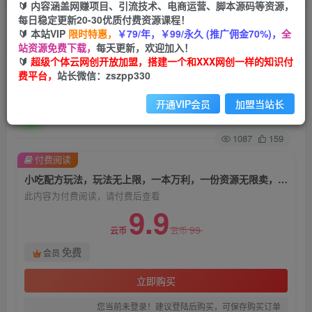
🔰 内容涵盖网赚项目、引流技术、电商运营、脚本源码等资源，
每日稳定更新20-30优质付费资源课程！
首页
创业课程
会员免费
正文
🔰 本站VIP
限时特惠，
￥79/年，￥99/永久 (推广佣金70%)，
全
站资源免费下载，
每天更新，欢迎加入！
小吃配方玩法，玩法无上限，一本万利，一份资源
🔰
超级个体云网创开放加盟，搭建一个和XXX网创一样的知识付
费平台，
站长微信：zszpp330
无限卖，日入一千【揭秘】
开通VIP会员
加盟当站长
超级个体
关注
私信
2年前发布
1087
159
付费阅读
小吃配方玩法，玩法无上限，一本万利，一份资源无限卖，日入一千【揭秘】
此内容为付费阅读，请付费后查看
9.9
99
云币
云币
免费
会员
立即购买
您当前未登录！建议登陆后购买，可保存购买订单