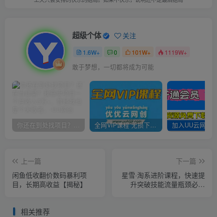
超级个体
关注
1.6W+
0
101W+
1119W+
敢于梦想，一切都将成为可能
你还在到处找项目？还在当韭菜？我靠卖项目一个月收入5万+，曾经我也是个失败者。
全网VIP课程 无损下载~
上一篇
下一篇
闲鱼低收翻价数码暴利项
星雪·淘系进阶课程，快速提
目，长期高收益【揭秘】
升突破技能流量瓶颈必备
（更新2023年5月）
相关推荐