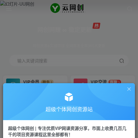
网创网赚 ∞ 稳定更新
网创资源&实战项目 全网首发全年365天更新
输入关键词搜索
VIP会员
VIP交流
抢先
群聊
免费下载全站资源
研究探讨更多创业项目路子。
VIP推广
招募站长
70%分佣
推荐
超级个体网创资源站
会员专属推广链接
搭建同款网站，自己当老板
超级个体网创 | 专注优质VIP网课资源分享，市面上收费几百几
挂机
APP下载
项目
GO
千的项目资源课程这里全部都有！
脚本卡密
站长V：Jong3355