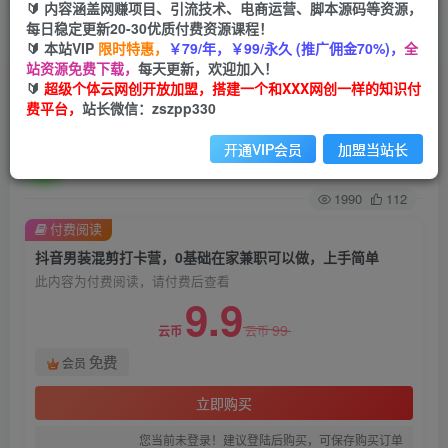
🔰 内容涵盖网赚项目、引流技术、电商运营、脚本源码等资源，
每日稳定更新20-30优质付费资源课程！
首页
创业课程
会员免费
正文
🔰 本站VIP
限时特惠，
￥79/年，￥99/永久 (推广佣金70%)，
全
站资源免费下载，
每天更新，欢迎加入！
抖音男装混剪打卡营，0基础在家兼职可以做，上
🔰
超级个体云网创开放加盟，搭建一个和XXX网创一样的知识付
费平台，
站长微信：zszpp330
手简单
开通VIP会员
加盟当站长
超级个体
关注
私信
2年前发布
1990
112
付费阅读
抖音男装混剪打卡营，0基础在家兼职可以做，上手简单
此内容为付费阅读，请付费后查看
9.9
99
云币
云币
免费
会员
立即购买
您当前未登录！建议登陆后购买，可保存购买订单