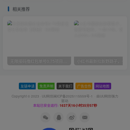
相关推荐
无限接码撸红包单号0.75项目无偿分享给你【揭秘】
小红
友链申请
-
免责声明
-
关于我们
-
广告合作
-
网站地图
Copyright © 2023 ·
UU网创闽ICP备2025115559号-1
· 由
UU网创
强力
驱动.
本站已安全运行:
1637天16小时35分58秒