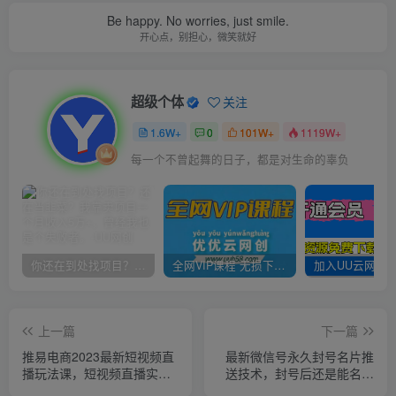
Be happy. No worries, just smile.
开心点，别担心，微笑就好
超级个体
关注
1.6W+
0
101W+
1119W+
每一个不曾起舞的日子，都是对生命的辜负
你还在到处找项目？还在当韭菜？我靠卖项目一个月收入5万+，曾经我也是个失败者。
全网VIP课程 无损下载~
上一篇
下一篇
推易电商2023最新短视频直
最新微信号永久封号名片推
播玩法课，短视频直播实
送技术，封号后还是能名片
战，新手小白入门必看！
推送消息