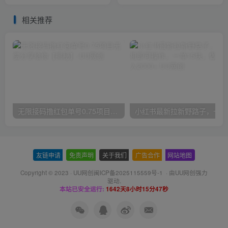
秘】
500不是梦【教程+素材+公
举】
相关推荐
无限接码撸红包单号0.75项目无偿分享给你【揭秘】
小红
友链申请
-
免责声明
-
关于我们
-
广告合作
-
网站地图
Copyright © 2023 ·
UU网创闽ICP备2025115559号-1
· 由
UU网创
强力
驱动.
本站已安全运行:
1642天8小时15分48秒