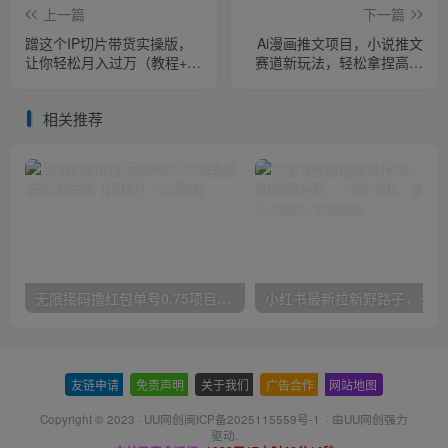
上一篇
下一篇
蹭这个IP切片带货实操版，
Ai漫画推文项目，小说推文
让你轻松月入过万（教程+素
赛道新玩法，轻松拿捏高收
材）
益（软件+教程）
相关推荐
无限接码撸红包单号0.75项目无偿分享给你【揭秘】
小红
友链申请
-
免责声明
-
关于我们
-
广告合作
-
网站地图
Copyright © 2023 ·
UU网创闽ICP备2025115559号-1
· 由
UU网创
强力
驱动.