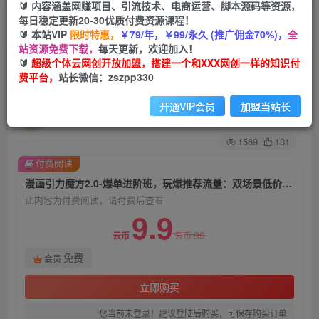
🔰 内容涵盖网赚项目、引流技术、电商运营、脚本源码等资源，
每日稳定更新20-30优质付费资源课程！
首页
创业课程
会员免费
正文
🔰 本站VIP
限时特惠，
￥79/年，￥99/永久 (推广佣金70%)，
全
站资源免费下载，
每天更新，欢迎加入！
漫画引力魔方2.0-爆单进阶班，玩爆推荐流量：双
🔰
超级个体云网创开放加盟，搭建一个和XXX网创一样的知识付
费平台，
站长微信：zszpp330
场景低价引流，双渠道撬动免费，达摩盘高效助力
开通VIP会员
加盟当站长
超级个体
关注
私信
2年前发布
1569
131
付费阅读
漫画引力魔方2.0-爆单进阶班，玩爆推荐流量：双场景低价引流，双渠道撬动免费，达摩盘高效助力
此内容为付费阅读，请付费后查看
9.9
99
云币
云币
免费
会员
立即购买
您当前未登录！建议登陆后购买，可保存购买订单