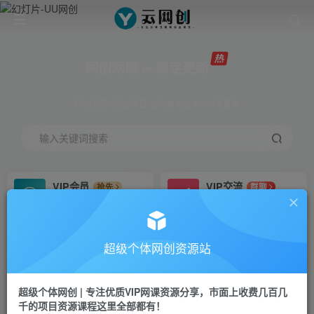
网创网赚 ∞ 稳定更新
网创资源&实战项目 全网首发全年365天更新
输入关键词搜索
VIP会员
VIP交流
抢先
群聊
免费下载全站资源
研究探讨更多创业项目路子。
VIP推广
招募站长
70%分佣
推荐
超级个体网创资源站
会员专属推广链接
搭建同款网站，自己当老板
超级个体网创 | 专注优质VIP网课资源分享，市面上收费几百几
挂机
APP下载
项目
GO
千的项目资源课程这里全部都有！
脚本卡密
站长V：Jong3355