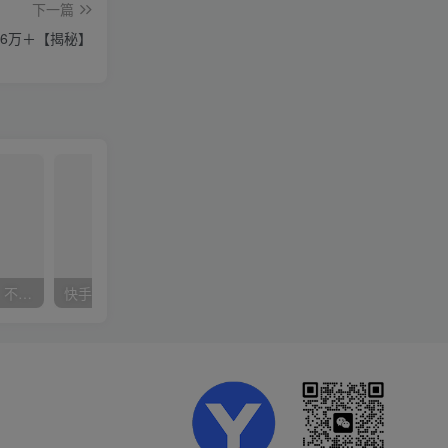
下一篇
.6万＋【揭秘】
抖音24小时无人直播音乐，不违规，不封号纯撸音浪，小白实操当天日入1000+
快手美女组合收益拼图引流，创业粉玩法，单日引流50+