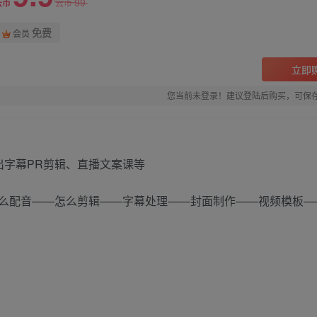
99
云币
云币
免费
会员
立即
您当前未登录！建议登陆后购买，可保
么配音——怎么剪辑——字幕处理——封面制作——视频模板—