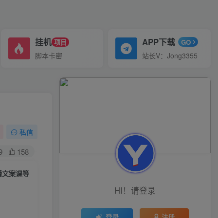
挂机
APP下载
项目
GO
脚本卡密
站长V：Jong3355
私信
9
158
播文案课等
HI！请登录
登录
注册