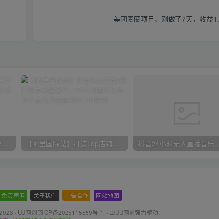
美团圈圈项目，刚做了7天，收益1
小红书最新拉新野路子，一部手机即可操作，一单15块，做得好日入2000+
【阿里国际站】打造Top店铺&获得优质询盘客户，​95%的国际站讲师不会说的运营技巧
免责声明
-
关于我们
-
广告合作
-
网站地图
 2023 ·
UU网创闽ICP备2025115559号-1
· 由
UU网创
强力驱动.