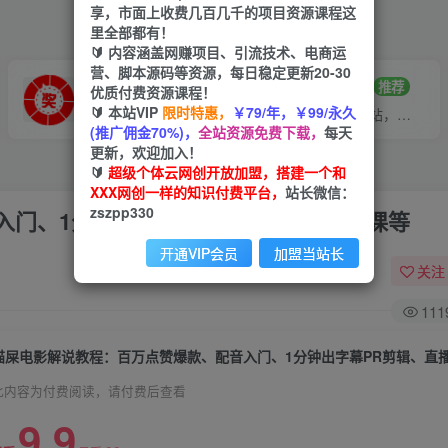
享，市面上收费几百几千的项目资源课程这
里全部都有！
🔰 内容涵盖网赚项目、引流技术、电商运
营、脚本源码等资源，每日稳定更新20-30
VIP推广
招募站长
70%分佣
推荐
优质付费资源课程！
🔰 本站VIP
限时特惠，
￥79/年，￥99/永久
会员专属推广链接
搭建同款网站，自己当老板
(推广佣金70%)，
全站资源免费下载，
每天
更新，欢迎加入！
🔰
超级个体云网创开放加盟，搭建一个和
XXX网创一样的知识付费平台，
站长微信：
zszpp330
入门、1分钟出字幕PR剪辑、直播文案课等
开通VIP会员
加盟当站长
关注
111
猫屎电影解说教程：百万点赞爆款、配音入门、1分钟出字幕PR剪辑、直
此内容为付费阅读，请付费后查看
9.9