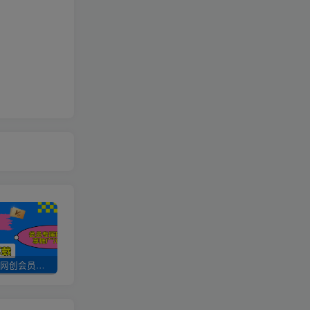
加入UU云网创会员，全站资源免费学习。
UU云网创【VIP会员专属交流群】
加盟UU云网创，搭建同款项目资源站，实现日入2000+