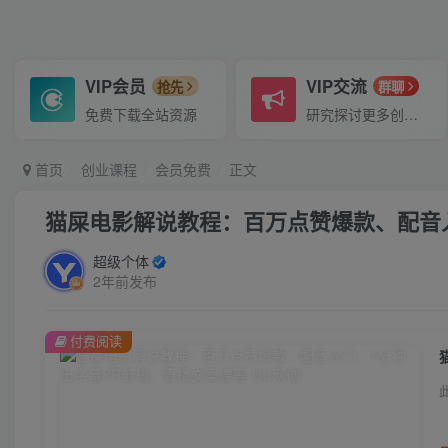
VIP会员
VIP交流
抢先
群聊
免费下载全站资源
研究探讨更多创业项目路子。
首页
创业课程
会员免费
正文
猫屎电影解说教程：百万点赞爆款、配音
超级个体
2年前发布
付费阅读