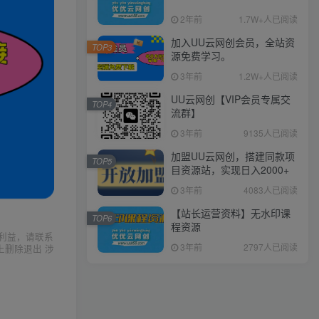
2年前
1.7W+人已阅读
加入UU云网创会员，全站资
TOP3
源免费学习。
3年前
1.2W+人已阅读
UU云网创【VIP会员专属交
TOP4
流群】
3年前
9135人已阅读
加盟UU云网创，搭建同款项
TOP5
目资源站，实现日入2000+
3年前
4083人已阅读
【站长运营资料】无水印课
TOP6
程资源
利益，请联系
3年前
2797人已阅读
上删除退出 涉