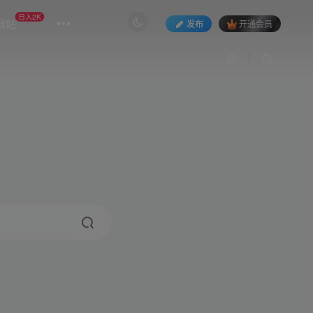
日入2K
网站
发布
开通会员