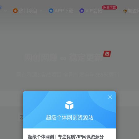
W
免费下载
热门项目
APP下载
VIP会员
加盟
网创网赚 ∞ 稳定更新
网创资源&实战项目 全网首发全年365天更新
超级个体网创资源站
项目
抖音
引流
短视频
小红书
视频号
超级个体网创 | 专注优质VIP网课资源分