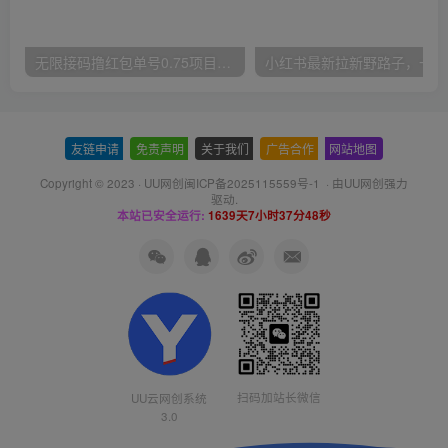
无限接码撸红包单号0.75项目无偿分享给你【揭秘】
小红
友链申请
-
免责声明
-
关于我们
-
广告合作
-
网站地图
Copyright © 2023 ·
UU网创闽ICP备2025115559号-1
· 由
UU网创
强力
驱动.
本站已安全运行:
1639天7小时37分49秒
扫码加站长微信
UU云网创系统
3.0