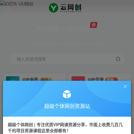
网创网赚 ∞ 稳定更新
网创资源&实战项目 全网首发全年365天更新
输入关键词搜索
VIP会员
VIP交流
抢先
群聊
免费下载全站资源
研究探讨更多创业项目路子。
VIP推广
招募站长
70%分佣
推荐
超级个体网创资源站
会员专属推广链接
搭建同款网站，自己当老板
超级个体网创 | 专注优质VIP网课资源分享，市面上收费几百几
挂机
APP下载
项目
GO
千的项目资源课程这里全部都有！
脚本卡密
站长V：Jong3355