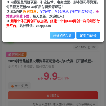
🔰 内容涵盖网赚项目、引流技术、电商运营、脚本源码等资源，
每日稳定更新20-30优质付费资源课程！
首页
创业课程
会员免费
正文
🔰 本站VIP
限时特惠，
￥79/年，￥99/永久 (推广佣金70%)，
全
站资源免费下载，
每天更新，欢迎加入！
2023抖音最新最火爆弹幕互动游戏–力Q大赛 【开
🔰
超级个体云网创开放加盟，搭建一个和XXX网创一样的知识付
费平台，
站长微信：zszpp330
播教程+起号教程+兔费对接报白等】
开通VIP会员
加盟当站长
超级个体
关注
私信
2年前发布
1185
165
付费阅读
2023抖音最新最火爆弹幕互动游戏–力Q大赛 【开播教程+起号教程+兔费对接报白等】
此内容为付费阅读，请付费后查看
9.9
99
云币
云币
免费
会员
立即购买
您当前未登录！建议登陆后购买，可保存购买订单