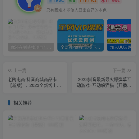
1.6W+
0
101W+
1119W+
只有困难才能使人显出自己的本色
你还在到处找项目？还在当韭菜？我靠卖项目一个月收入5万+，曾经我也是个失败者。
全网VIP课程 无损下载~
上一篇
下一篇
老陶电商·抖音商城商品卡
2023抖音最新最火爆弹幕互
【新版】，2023全新线上全
动游戏–互动躲猫猫【开播教
套运营系列课
程+起号教程+兔费对接报白
等】
相关推荐