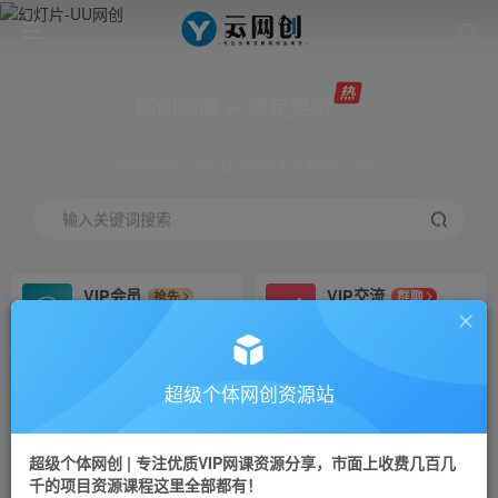
网创网赚 ∞ 稳定更新
网创资源&实战项目 全网首发全年365天更新
输入关键词搜索
VIP会员
VIP交流
抢先
群聊
免费下载全站资源
研究探讨更多创业项目路子。
VIP推广
招募站长
70%分佣
推荐
超级个体网创资源站
会员专属推广链接
搭建同款网站，自己当老板
超级个体网创 | 专注优质VIP网课资源分享，市面上收费几百几
挂机
APP下载
项目
GO
千的项目资源课程这里全部都有！
脚本卡密
站长V：Jong3355