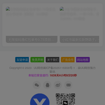
无限接码撸红包单号0.75项目无偿分享给你【揭秘】
小红
友链申请
-
免责声明
-
关于我们
-
广告合作
-
网站地图
Copyright © 2023 ·
UU网创闽ICP备2025115559号-1
· 由
UU网创
强力
驱动.
本站已安全运行:
1639天4小时8分20秒