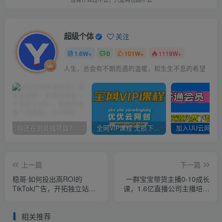
超级个体
关注
1.6W+
0
101W+
1119W+
人生，总会有不期而遇的温暖，和生生不息的希望
你还在到处找项目？还在当韭菜？我靠卖项目一个月收入5万+，曾经我也是个失败者。
全网VIP课程 无损下载~
上一篇
下一篇
稳哥·如何投出高ROI的
一群宝宝带货主播0-10成长
TikTok广告，开拓独立站卖
课，1.6亿直播公司主播培训
家流量新蓝海
负责人教你做好直播带货
相关推荐