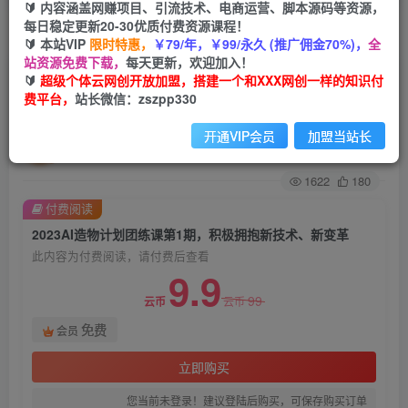
🔰 内容涵盖网赚项目、引流技术、电商运营、脚本源码等资源，
每日稳定更新20-30优质付费资源课程！
首页
创业课程
会员免费
正文
🔰 本站VIP
限时特惠，
￥79/年，￥99/永久 (推广佣金70%)，
全
站资源免费下载，
每天更新，欢迎加入！
2023AI造物计划团练课第1期，积极拥抱新技术、
🔰
超级个体云网创开放加盟，搭建一个和XXX网创一样的知识付
费平台，
站长微信：zszpp330
新变革
开通VIP会员
加盟当站长
超级个体
关注
私信
2年前发布
1622
180
付费阅读
2023AI造物计划团练课第1期，积极拥抱新技术、新变革
此内容为付费阅读，请付费后查看
9.9
99
云币
云币
免费
会员
立即购买
您当前未登录！建议登陆后购买，可保存购买订单