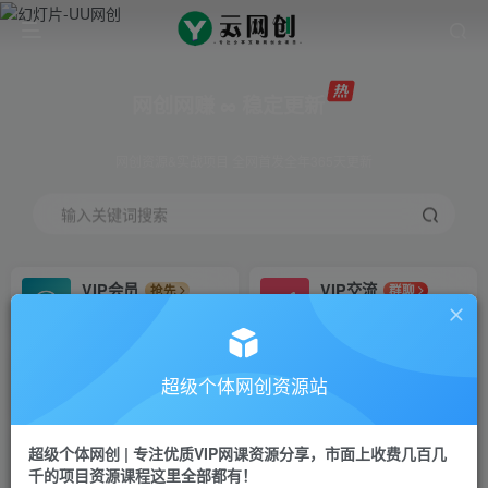
网创网赚 ∞ 稳定更新
网创资源&实战项目 全网首发全年365天更新
输入关键词搜索
VIP会员
VIP交流
抢先
群聊
免费下载全站资源
研究探讨更多创业项目路子。
VIP推广
招募站长
70%分佣
推荐
超级个体网创资源站
会员专属推广链接
搭建同款网站，自己当老板
超级个体网创 | 专注优质VIP网课资源分享，市面上收费几百几
挂机
APP下载
项目
GO
千的项目资源课程这里全部都有！
脚本卡密
站长V：Jong3355