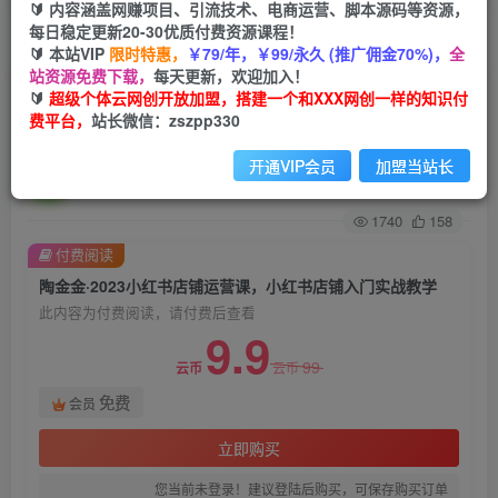
🔰 内容涵盖网赚项目、引流技术、电商运营、脚本源码等资源，
每日稳定更新20-30优质付费资源课程！
首页
创业课程
会员免费
正文
🔰 本站VIP
限时特惠，
￥79/年，￥99/永久 (推广佣金70%)，
全
站资源免费下载，
每天更新，欢迎加入！
陶金金·2023小红书店铺运营课，小红书店铺入门
🔰
超级个体云网创开放加盟，搭建一个和XXX网创一样的知识付
费平台，
站长微信：zszpp330
实战教学
开通VIP会员
加盟当站长
超级个体
关注
私信
2年前发布
1740
158
付费阅读
陶金金·2023小红书店铺运营课，小红书店铺入门实战教学
此内容为付费阅读，请付费后查看
9.9
99
云币
云币
免费
会员
立即购买
您当前未登录！建议登陆后购买，可保存购买订单