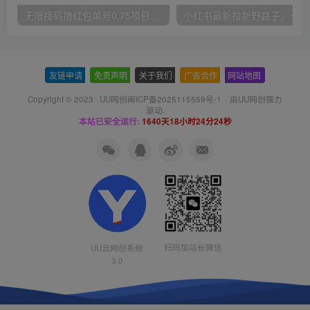
无限接码撸红包单号0.75项目无偿分享给你【揭秘】
小红
友链申请
-
免责声明
-
关于我们
-
广告合作
-
网站地图
Copyright © 2023 ·
UU网创闽ICP备2025115559号-1
· 由
UU网创
强力
驱动.
本站已安全运行:
1640天18小时24分25秒
扫码加站长微信
UU云网创系统
3.0