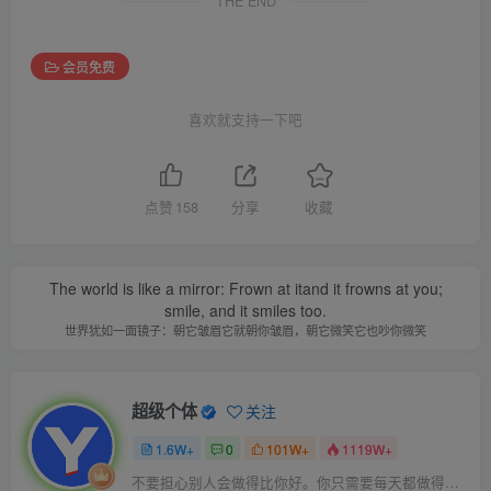
THE END
会员免费
喜欢就支持一下吧
点赞
158
分享
收藏
The world is like a mirror: Frown at itand it frowns at you;
smile, and it smiles too.
世界犹如一面镜子：朝它皱眉它就朝你皱眉，朝它微笑它也吵你微笑
超级个体
关注
1.6W+
0
101W+
1119W+
不要担心别人会做得比你好。你只需要每天都做得比前一天好就可以了