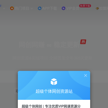
W
免费下载
热门项目
APP下载
VIP会员
加盟
网创网赚 ∞ 稳定更新
网创资源&实战项目 全网首发全年365天更新
超级个体网创资源站
项目
抖音
引流
短视频
小红书
视频号
超级个体网创 | 专注优质VIP网课资源分