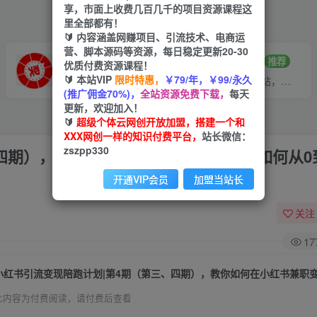
享，市面上收费几百几千的项目资源课程这
里全部都有！
🔰 内容涵盖网赚项目、引流技术、电商运
营、脚本源码等资源，每日稳定更新20-30
VIP推广
招募站长
70%分佣
推荐
优质付费资源课程！
🔰 本站VIP
限时特惠，
￥79/年，￥99/永久
会员专属推广链接
搭建同款网站，自己当老板
(推广佣金70%)，
全站资源免费下载，
每天
更新，欢迎加入！
🔰
超级个体云网创开放加盟，搭建一个和
XXX网创一样的知识付费平台，
站长微信：
zszpp330
四期），教你如何在小红书兼职变现，如何从0
开通VIP会员
加盟当站长
关注
17
此内容为付费阅读，请付费后查看