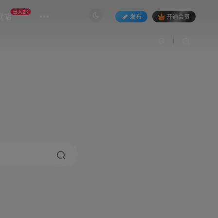
日入2K
网站
发布
开通会员