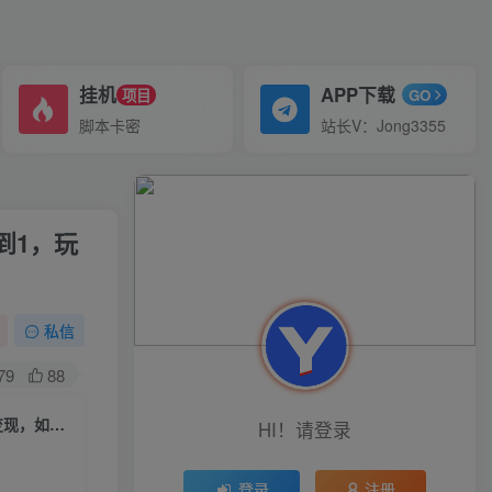
挂机
APP下载
项目
GO
脚本卡密
站长V：Jong3355
到1，玩
私信
79
88
小红书引流变现陪跑计划|第4期（第三、四期），教你如何在小红书兼职变现，如何从0到1，玩赚小红书
HI！请登录
登录
注册