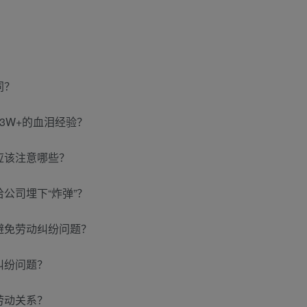
同？
3W+的血泪经验？
应该注意哪些？
公司埋下“炸弹”？
避免劳动纠纷问题？
纠纷问题？
劳动关系？