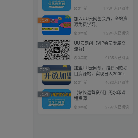
2年前
1.7W+人已阅读
加入UU云网创会员，全站资
TOP3
源免费学习。
3年前
1.2W+人已阅读
UU云网创【VIP会员专属交
TOP4
流群】
3年前
9135人已阅读
加盟UU云网创，搭建同款项
TOP5
目资源站，实现日入2000+
3年前
4083人已阅读
【站长运营资料】无水印课
TOP6
程资源
3年前
2797人已阅读