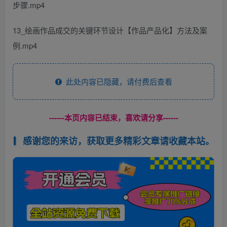
步骤.mp4
13_绘画作品成交的关键环节设计【作品产品化】方法及案
例.mp4
此处内容已隐藏，请付费后查看
------本页内容已结束，喜欢请分享------
感谢您的来访，获取更多精彩文章请收藏本站。