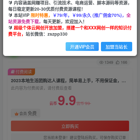
🔰 内容涵盖网赚项目、引流技术、电商运营、脚本源码等资源，
每日稳定更新20-30优质付费资源课程！
首页
创业课程
会员免费
正文
🔰 本站VIP
限时特惠，
￥79/年，￥99/永久 (推广佣金70%)，
全
站资源免费下载，
每天更新，欢迎加入！
2023本地生活团购达人课程，简单易上手，不用
🔰
超级个体云网创开放加盟，搭建一个和XXX网创一样的知识付
费平台，
站长微信：zszpp330
保证金，普通人也可以弯道超车
开通VIP会员
加盟当站长
超级个体
关注
私信
2年前发布
1349
166
付费阅读
2023本地生活团购达人课程，简单易上手，不用保证金，普通人也可以弯道超车
此内容为付费阅读，请付费后查看
9.9
99
云币
云币
免费
会员
立即购买
您当前未登录！建议登陆后购买，可保存购买订单