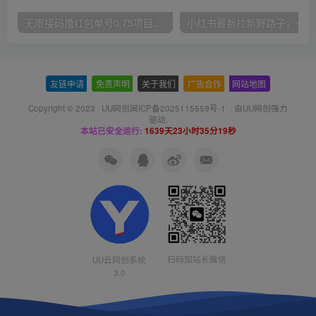
无限接码撸红包单号0.75项目无偿分享给你【揭秘】
小红
友链申请
-
免责声明
-
关于我们
-
广告合作
-
网站地图
Copyright © 2023 ·
UU网创闽ICP备2025115559号-1
· 由
UU网创
强力
驱动.
本站已安全运行:
1639天23小时35分20秒
扫码加站长微信
UU云网创系统
3.0