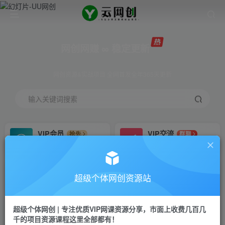
网创网赚 ∞ 稳定更新
网创资源&实战项目 全网首发全年365天更新
输入关键词搜索
VIP会员
VIP交流
抢先
群聊
免费下载全站资源
研究探讨更多创业项目路子。
VIP推广
招募站长
70%分佣
推荐
超级个体网创资源站
会员专属推广链接
搭建同款网站，自己当老板
超级个体网创 | 专注优质VIP网课资源分享，市面上收费几百几
挂机
APP下载
项目
GO
千的项目资源课程这里全部都有！
脚本卡密
站长V：Jong3355