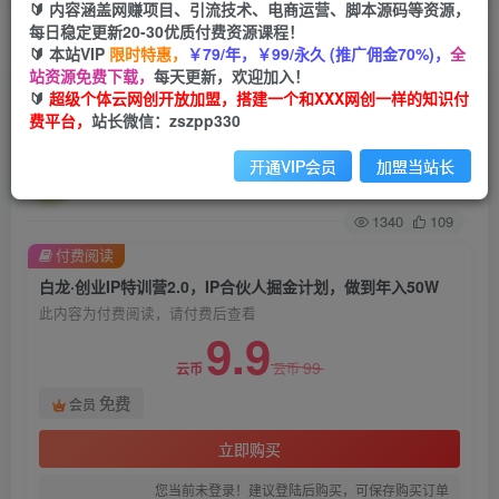
🔰 内容涵盖网赚项目、引流技术、电商运营、脚本源码等资源，
每日稳定更新20-30优质付费资源课程！
首页
创业课程
会员免费
正文
🔰 本站VIP
限时特惠，
￥79/年，￥99/永久 (推广佣金70%)，
全
站资源免费下载，
每天更新，欢迎加入！
白龙·创业IP特训营2.0，IP合伙人掘金计划，做到
🔰
超级个体云网创开放加盟，搭建一个和XXX网创一样的知识付
费平台，
站长微信：zszpp330
年入50W
开通VIP会员
加盟当站长
超级个体
关注
私信
2年前发布
1340
109
付费阅读
白龙·创业IP特训营2.0，IP合伙人掘金计划，做到年入50W
此内容为付费阅读，请付费后查看
9.9
99
云币
云币
免费
会员
立即购买
您当前未登录！建议登陆后购买，可保存购买订单