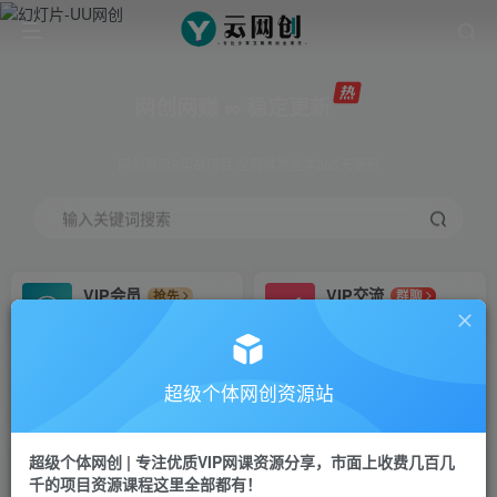
网创网赚 ∞ 稳定更新
网创资源&实战项目 全网首发全年365天更新
输入关键词搜索
VIP会员
VIP交流
抢先
群聊
免费下载全站资源
研究探讨更多创业项目路子。
VIP推广
招募站长
70%分佣
推荐
超级个体网创资源站
会员专属推广链接
搭建同款网站，自己当老板
超级个体网创 | 专注优质VIP网课资源分享，市面上收费几百几
挂机
APP下载
项目
GO
千的项目资源课程这里全部都有！
脚本卡密
站长V：Jong3355