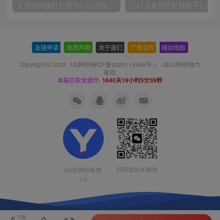
无限接码撸红包单号0.75项目无偿分享给你【揭秘】
小红
友链申请
-
免责声明
-
关于我们
-
广告合作
-
网站地图
Copyright © 2023 ·
UU网创闽ICP备2025115559号-1
· 由
UU网创
强力
驱动.
本站已安全运行:
1640天19小时5分40秒
扫码加站长微信
UU云网创系统
3.0
109